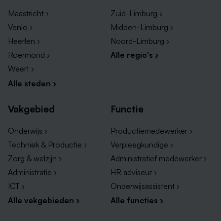
Orderpicker vacatures Heerlen
Maastricht ›
Zuid-Limburg ›
Orderpicker vacatures Venlo
Venlo ›
Midden-Limburg ›
Orderpicker vacatures Venray
Heerlen ›
Noord-Limburg ›
Orderpicker vacatures Weert
Roermond ›
Alle regio's ›
Orderpicker vacatures Sittard
Weert ›
Alle steden ›
Andere leuke vacatures in Maastricht
Kun je op dit moment niet de perfecte orderpicker
Vakgebied
Functie
vacatures in Maastricht vinden? Geen zorgen! In een
Onderwijs ›
Productiemedewerker ›
bruisende stad als Maastricht zijn er nog veel meer
interessante banen beschikbaar. Denk hierbij aan
Techniek & Productie ›
Verpleegkundige ›
functies zoals bezorger of koerier naar ook functies
Zorg & welzijn ›
Administratief medewerker ›
die niet onder de logistiek vallen. Hieronder hebben
Administratie ›
HR adviseur ›
we enkele andere geschikte opties voor jou op een
ICT ›
Onderwijsassistent ›
rijtje gezet:
Alle vakgebieden ›
Alle functies ›
Logistiek vacatures Maastricht