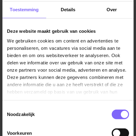
producten op basis van ontvangen bestellingen of
Toestemming
Details
Over
orders. Het hoofddoel van een orderpicker is om de
juiste producten uit het magazijn te halen en deze
klaar te maken voor verzending naar klanten, winkels
Deze website maakt gebruik van cookies
of andere bestemmingen.
We gebruiken cookies om content en advertenties te
De taken van een orderpicker
personaliseren, om vacatures via social media aan te
bieden en om ons websiteverkeer te analyseren. Ook
De functie van een orderpicker vereist
delen we informatie over uw gebruik van onze site met
nauwkeurigheid, snelheid en het vermogen om te
onze partners voor social media, adverteren en analyse.
werken volgens instructies. Daarnaast is fysieke fitheid
Deze partners kunnen deze gegevens combineren met
vaak belangrijk, omdat het werk vaak lichamelijk
andere informatie die u aan ze heeft verstrekt of die ze
intensief kan zijn vanwege het lopen en tillen in het
hebben verzameld op basis van uw gebruik van hun
magazijn. magazijnbeheersystemen en verschillende
services.
soorten logistieke apparatuur, zoals handscanners,
Toestemmingsselectie
palletwagens of orderpicktrucks een goede fysieke
Noodzakelijk
gesteldheid is dan ook zeker belangrijk.
Voorkeuren