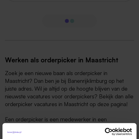
Werken als orderpicker in Maastricht
Zoek je een nieuwe baan als orderpicker in
Maastricht? Dan ben je bij Banenrijklimburg op het
juiste adres. Wil je altijd op de hoogte blijven van de
nieuwste vacatures voor orderpickers? Bekijk dan alle
orderpicker vacatures in Maastricht op deze pagina!
Een orderpicker is een medewerker in een
distributiecentrum, magazijn of logistiek centrum die
verantwoordelijk is voor het verzamelen van