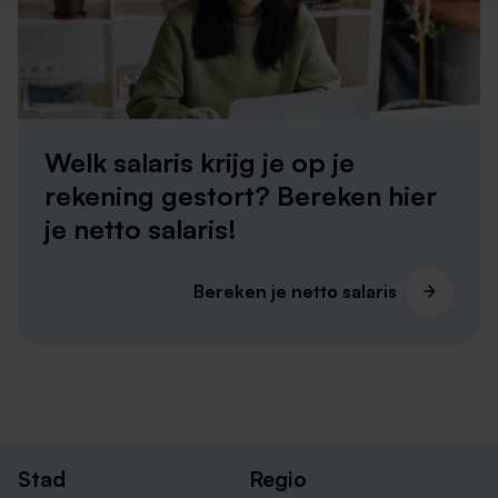
Vacatures bij DHL
Vacatures bij FedEx
Welk salaris krijg je op je
rekening gestort? Bereken hier
je netto salaris!
Bereken je netto salaris
Andere plaatsen met orderpicker vacatures
Nieuwsgierig naar onze orderpicker vacatures? Ze zijn
niet alleen beschikbaar in Maastricht, maar ook in
andere steden! Neem een kijkje hieronder en ontdek
de leukste vacatures in die regio's!
Stad
Regio