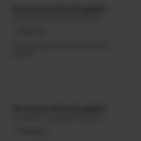
De vacature titel wordt geladen
De vacature omschrijving wordt geladen
Plaatsnaam
De omschrijving van de vacature wordt
geladen..
vandaag
De vacature titel wordt geladen
De vacature omschrijving wordt geladen
Plaatsnaam