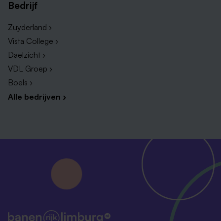
Bedrijf
Bezorger vacatures Maastricht
Productiemedewerker Maastricht
Zuyderland ›
Chauffeur vacatures Maastricht
Vista College ›
Daelzicht ›
Koerier vacatures Maastricht
VDL Groep ›
Vacatures bouw Maastricht
Boels ›
Alle bedrijven ›