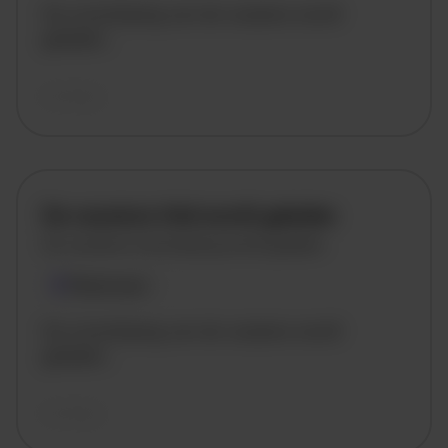
De omschrijving van de vacature wordt
geladen..
vandaag
De vacature titel wordt geladen
De vacature omschrijving wordt geladen
Plaatsnaam
De omschrijving van de vacature wordt
geladen..
vandaag