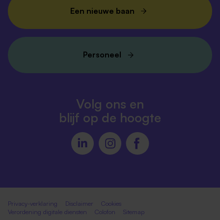
Een nieuwe baan
Personeel
Volg ons en
blijf op de hoogte
Privacy-verklaring
Disclaimer
Cookies
Verordening digitale diensten
Colofon
Sitemap