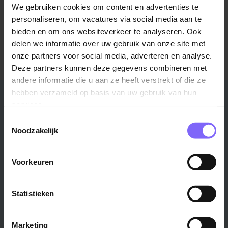
We gebruiken cookies om content en advertenties te
personaliseren, om vacatures via social media aan te
Meer informatie over Fedex?
bieden en om ons websiteverkeer te analyseren. Ook
Bezoek de website
delen we informatie over uw gebruik van onze site met
onze partners voor social media, adverteren en analyse.
Deze partners kunnen deze gegevens combineren met
andere informatie die u aan ze heeft verstrekt of die ze
hebben verzameld op basis van uw gebruik van hun
Stad
Regio
services.
Maastricht ›
Zuid-Limburg ›
Toestemmingsselectie
Noodzakelijk
Venlo ›
Midden-Limburg ›
Heerlen ›
Noord-Limburg ›
Roermond ›
Alle regio's ›
Voorkeuren
Weert ›
Alle steden ›
Statistieken
Vakgebied
Functie
Marketing