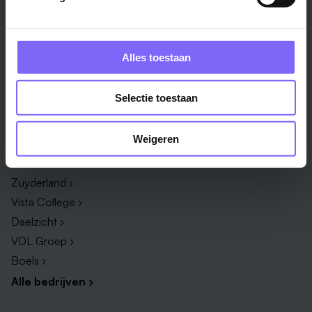
Onderwijs ›
Productiemedewerker ›
Techniek & Productie ›
Verpleegkundige ›
Zorg & welzijn ›
Administratief medewerker ›
Alles toestaan
Administratie ›
HR adviseur ›
ICT ›
Onderwijsassistent ›
Selectie toestaan
Alle vakgebieden ›
Alle functies ›
Weigeren
Bedrijf
Zuyderland ›
Vista College ›
Daelzicht ›
VDL Groep ›
Boels ›
Alle bedrijven ›