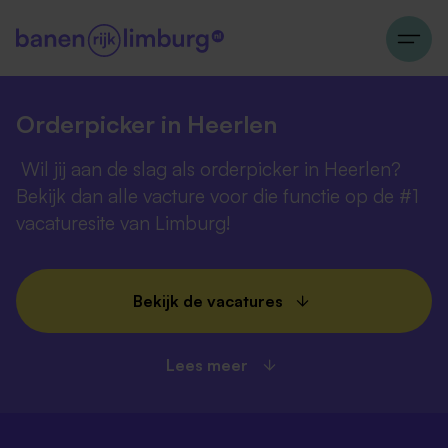
Orderpicker in Heerlen
Wil jij aan de slag als orderpicker in Heerlen?
Bekijk dan alle vacture voor die functie op de #1
vacaturesite van Limburg!
Bekijk de vacatures
Lees meer