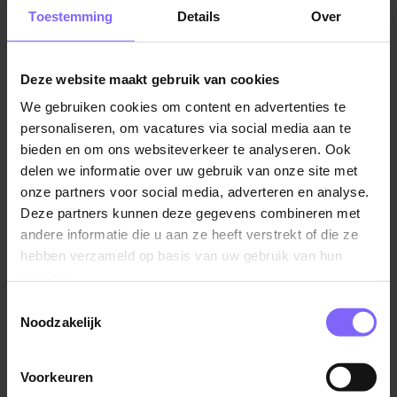
vacatures als orderpicker in Heerlen? Dan vind je hier
Toestemming
Details
Over
diverse mogelijkheden om aan de slag te gaan in een
dynamische werkomgeving.
Deze website maakt gebruik van cookies
We gebruiken cookies om content en advertenties te
personaliseren, om vacatures via social media aan te
bieden en om ons websiteverkeer te analyseren. Ook
delen we informatie over uw gebruik van onze site met
onze partners voor social media, adverteren en analyse.
Deze partners kunnen deze gegevens combineren met
andere informatie die u aan ze heeft verstrekt of die ze
hebben verzameld op basis van uw gebruik van hun
services.
Bedrijven met orderpicker vacatures in Heerlen
Toestemmingsselectie
Noodzakelijk
Bij Banenrijklimburg werken we samen met grote
Limburgse bedrijven die op zoek zijn naar een
orderpicker in Heerlen. Is dit dé job die bij jou past of
Voorkeuren
ben je toch op zoek naar een andere functie binnen