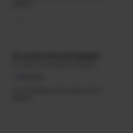
geladen..
vandaag
De vacature titel wordt geladen
De vacature omschrijving wordt geladen
Plaatsnaam
De omschrijving van de vacature wordt
geladen..
vandaag