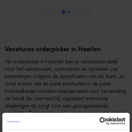
Vacatures orderpicker in Heerlen
Als orderpicker in Heerlen ben je verantwoordelijk
voor het verzamelen, controleren en inpakken van
bestellingen volgens de specificaties van de klant. Je
zorgt ervoor dat de juiste producten in de juiste
hoeveelheden worden klaargemaakt voor verzending.
Je houdt de voorraad bij, signaleert eventuele
afwijkingen en zorgt voor een georganiseerde
werkplek. Daarnaast werk je nauw samen met andere
teamleden om een efficiënte en tijdige afhandeling
van de orders te garanderen. Ben je op zoek naar