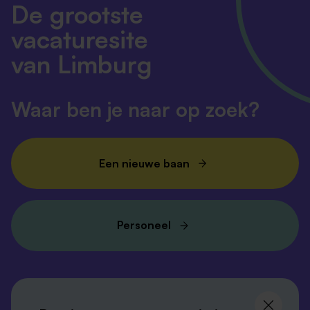
De grootste
vacaturesite
van Limburg
Waar ben je naar op zoek?
Een nieuwe baan
Personeel
Volg ons en