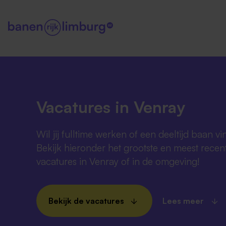
Vacatures in Venray
Wil jij fulltime werken of een deeltijd baan v
Bekijk hieronder het grootste en meest rece
vacatures in Venray of in de omgeving!
Bekijk de vacatures
Lees meer