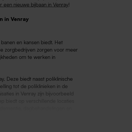
r een nieuwe bijbaan in Venray
!
n in Venray
 banen en kansen biedt. Het
dere zorgbedrijven zorgen voor meer
jkheden om te werken in
ay. Deze biedt naast poliklinische
ling tot de poliklinieken in de
saties in Venray zijn bijvoorbeeld
 biedt op verschillende locaties
d dementie, dagbehandelingen en
org organisaties actief in de