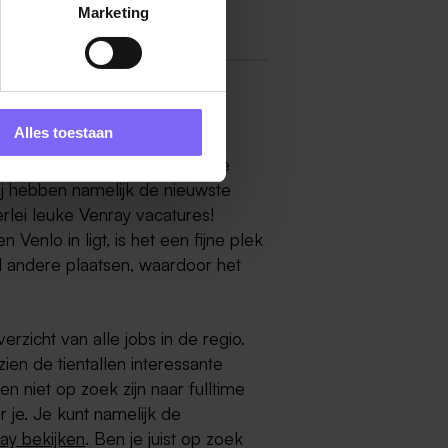
Marketing
Alles toestaan
ray
? Dan ben je bij de grootste
ij hebben namelijk de nieuwste
rlei leuke Venray vacatures!
enlo in ligt, is het een fijne plek
l andere plaatsen, waardoor het
zicht van alle jobs in de regio.
en de tientallen interessante
en niet op zoek zijn naar fulltime
je. Je kunt namelijk de
ray bekijken
. Ben je juist op zoek