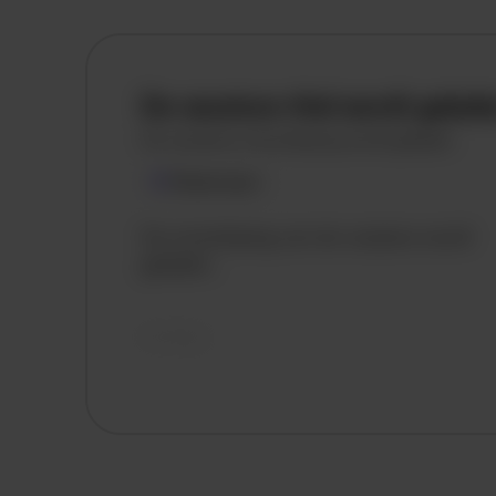
De vacature titel wordt gelad
De vacature omschrijving wordt geladen
Plaatsnaam
De omschrijving van de vacature wordt
geladen..
vandaag