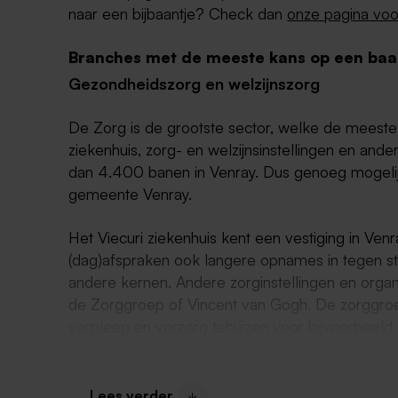
naar een bijbaantje? Check dan
onze pagina voo
Branches met de meeste kans op een baa
Gezondheidszorg en welzijnszorg
De Zorg is de grootste sector, welke de meeste
ziekenhuis, zorg- en welzijnsinstellingen en an
dan 4.400 banen in Venray. Dus genoeg mogeli
gemeente Venray.
Het Viecuri ziekenhuis kent een vestiging in Venr
(dag)afspraken ook langere opnames in tegen stel
andere kernen. Andere zorginstellingen en organi
de Zorggroep of Vincent van Gogh. De zorggroep
verpleeg en verzorg tehuizen voor bijvoorbeel
revalidatie.
Naast zorginstellingen zijn er verschillende thuisz
Lees verder