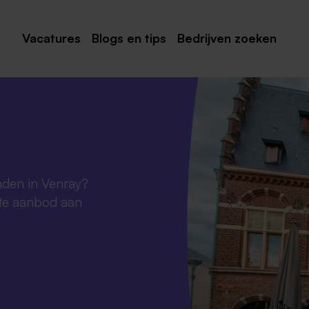
Vacatures
Blogs en tips
Bedrijven zoeken
Maastricht
Roermond
Venlo
Sittard
inden in Venray?
Venray
nte aanbod aan
Noord-Limburg
Midden-Limburg
Zuid-Limburg
Heerlen