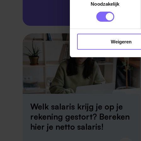
Noodzakelijk
Skillsprofiel
Weigeren
Welk salaris krijg je op je
rekening gestort? Bereken
hier je netto salaris!