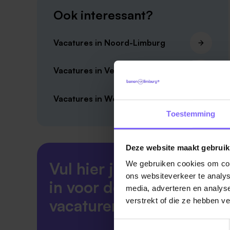
Ook interessant?
Vacatures in Noord-Limburg
Vacatures in Venlo
Vacatures in Weert
Toestemming
Deze website maakt gebruik
Vul hier je Skillsprofiel
We gebruiken cookies om cont
ons websiteverkeer te analys
in voor de ideale
media, adverteren en analys
vacaturematch!
verstrekt of die ze hebben v
Toestemmingsselectie