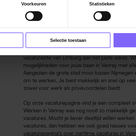
Voorkeuren
Statistieken
Werken in Venray
Selectie toestaan
Ben jij op zoek naar de leukste
vacatures in Ven
vacaturesite van Limburg aan het juiste adres. W
mogelijkheden voor jouw baan in Venray met alle
Aangezien de grote stad mooi tussen Nijmegen en V
om te werken. Je bent makkelijk en snel op vee
zowel voor werk als privévoordelen biedt.
Op onze vacaturepagina vind je een compleet over
Werken in Venray was nog nooit zo makkelijk gezi
vacatures. Mocht je liever deeltijd willen werken 
vacatures, dan hebben we ook goed nieuws voor 
vacaturepagina's over parttime vacatures in Ven