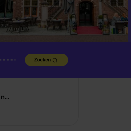
Zoeken
n..