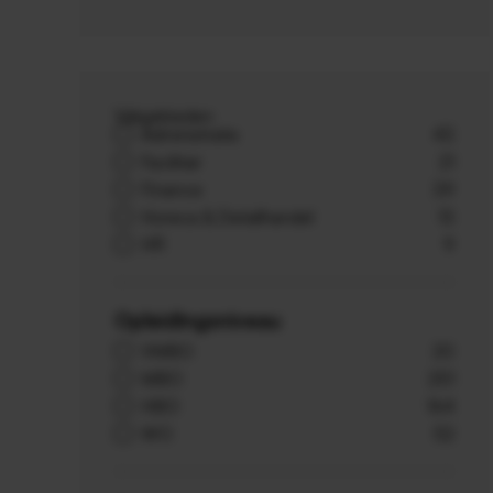
Vakgebieden
Administratie
43
Facilitair
21
Finance
39
Horeca & Detailhandel
13
HR
9
Opleidingsniveau
VMBO
20
MBO
251
HBO
164
WO
52