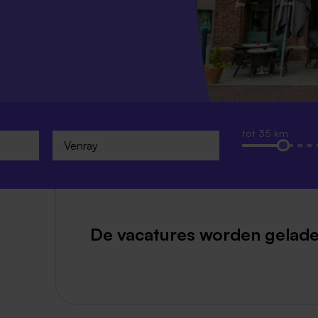
Weert
Kerkrade
tot 35 km
De vacatures worden gelade