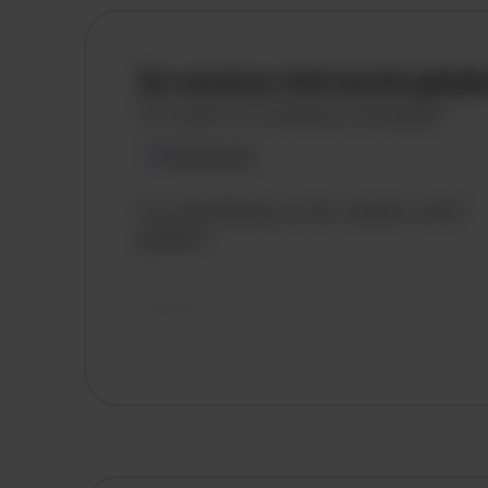
De vacature titel wordt gelad
De vacature omschrijving wordt geladen
Plaatsnaam
De omschrijving van de vacature wordt
geladen..
vandaag