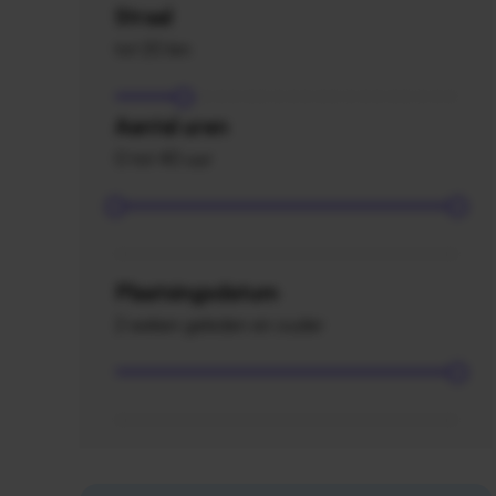
Straal
tot 20 km
Aantal uren
0 tot 40 uur
Plaatsingsdatum
2 weken geleden en ouder