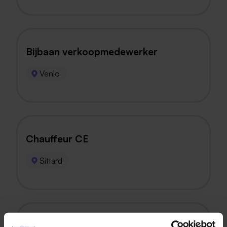
Bijbaan verkoopmedewerker
Venlo
Chauffeur CE
Sittard
Category Manager Earth Moving