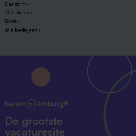
Daelzicht ›
VDL Groep ›
Boels ›
Alle bedrijven ›
De grootste
vacaturesite