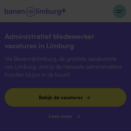
Administratief Medewerker
vacatures in Limburg
Via Banenrijklimburg, de grootste vacaturesite
van Limburg, vind je de nieuwste administratieve
functies bij jou in de buurt!
Bekijk de vacatures
Lees meer