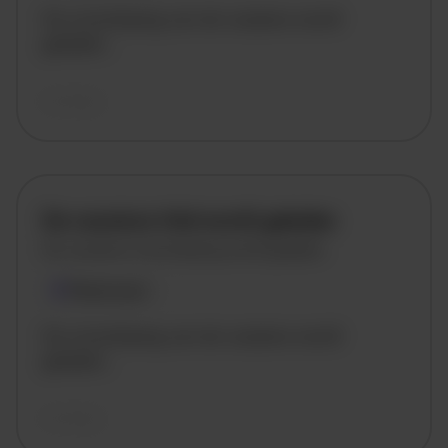
De omschrijving van de vacature wordt
geladen..
vandaag
De vacature titel wordt geladen
De vacature omschrijving wordt geladen
Plaatsnaam
De omschrijving van de vacature wordt
geladen..
vandaag