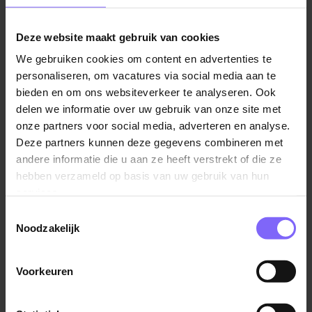
Bedrijven voor administratieve medewerkers
Er zijn veel bedrijven in Limburg die zoeken naar
Deze website maakt gebruik van cookies
administratieve medewerkers, zoals Teleperformance,
We gebruiken cookies om content en advertenties te
Media Group Limburg en Bonten administratie,
personaliseren, om vacatures via social media aan te
belastingen & advies.
bieden en om ons websiteverkeer te analyseren. Ook
delen we informatie over uw gebruik van onze site met
onze partners voor social media, adverteren en analyse.
Ontdek administratie vacatures in Limburg
Deze partners kunnen deze gegevens combineren met
De grootste vacaturesite van Limburg biedt een ruime
andere informatie die u aan ze heeft verstrekt of die ze
keuze aan boeiende administratieve functies in jouw
hebben verzameld op basis van uw gebruik van hun
regio. Of je nu net begint of al ervaring hebt, er zijn
services.
volop kansen te vinden in diverse sectoren en steden
Toestemmingsselectie
bij jou in de buurt.
Noodzakelijk
Administratie vacatures in Heerlen
Voorkeuren