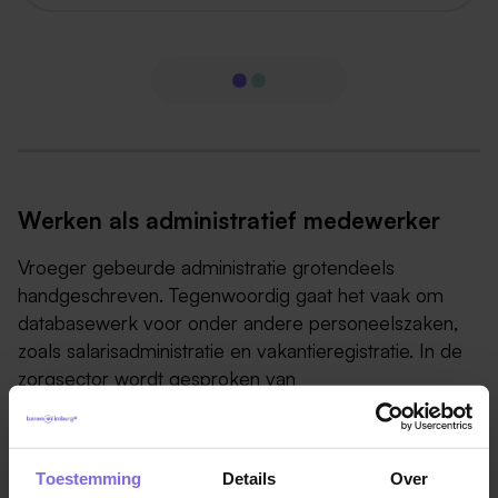
Werken als administratief medewerker
Vroeger gebeurde administratie grotendeels
handgeschreven. Tegenwoordig gaat het vaak om
databasewerk voor onder andere personeelszaken,
zoals salarisadministratie en vakantieregistratie. In de
zorgsector wordt gesproken van
patiëntenadministratie of medische administratie. Je
hebt banen van financieel, commercieel tot juridisch
administratief medewerker, parttime of fulltime!
Toestemming
Details
Over