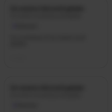
De vacature titel wordt geladen
De vacature omschrijving wordt geladen
Plaatsnaam
De omschrijving van de vacature wordt
geladen..
vandaag
De vacature titel wordt geladen
De vacature omschrijving wordt geladen
Plaatsnaam