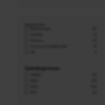
Vakgebieden
Administratie
43
Facilitair
21
Finance
39
Horeca & Detailhandel
13
HR
9
Opleidingsniveau
VMBO
20
MBO
251
HBO
164
WO
52