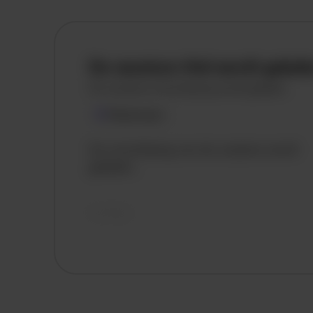
De vacature titel wordt gelad
De vacature omschrijving wordt geladen
Plaatsnaam
De omschrijving van de vacature wordt
geladen..
vandaag