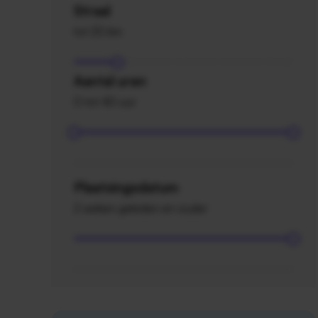
Straal
tot 20 km
Aantal uren
0 tot 40 uur
Plaatsingsdatum
2 weken geleden en ouder