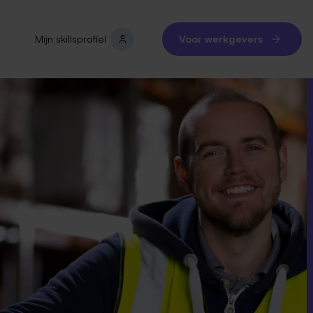
Mijn skillsprofiel
Voor werkgevers