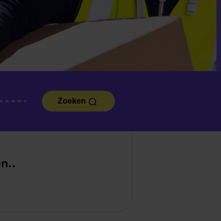
Zoeken
n..