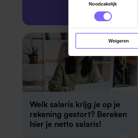
Noodzakelijk
Skillsprofiel
Weigeren
Welk salaris krijg je op je
rekening gestort? Bereken
hier je netto salaris!