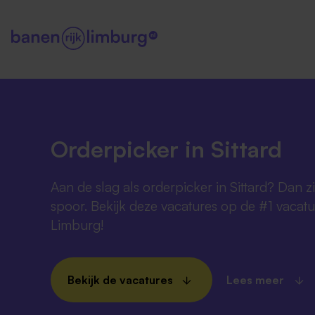
Orderpicker in Sittard
Aan de slag als orderpicker in Sittard? Dan zit
spoor. Bekijk deze vacatures op de #1 vacatu
Limburg!
Bekijk de vacatures
Lees meer