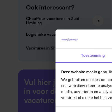
Ook interessant?
Chauffeur vacatures in Zuid-
Limburg
Logistieke vacatures in Limburg
Vacatures in Sittard
Toestemming
Deze website maakt gebruik
Vul hier je Skillsprofiel
We gebruiken cookies om cont
ons websiteverkeer te analys
in voor de ideale
media, adverteren en analys
vacaturematch!
verstrekt of die ze hebben v
Toestemmingsselectie