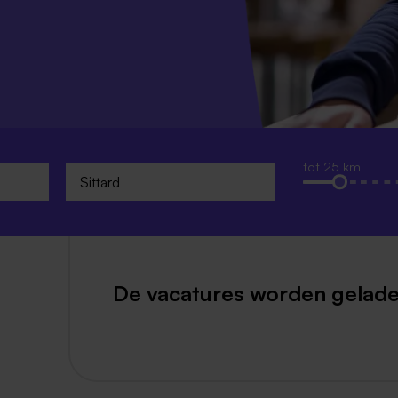
Weert
Kerkrade
tot 25 km
De vacatures worden gelade