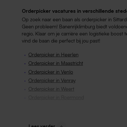
Orderpicker vacatures in verschillende ste
Op zoek naar een baan als orderpicker in Sittard, 
Geen probleem! Banenrijklimburg biedt voldoend
regio. Klaar om je carrière een logistieke boos
vind de baan die perfect bij jou past!
Orderpicker in Heerlen
Orderpicker in Maastricht
Orderpicker in Venlo
Orderpicker in Venray
Orderpicker in Weert
Orderpicker in Roermond
Andere interessante vacatures in de regio S
Naast de orderpicker vacatures in Sittard, heeft
Lees verder