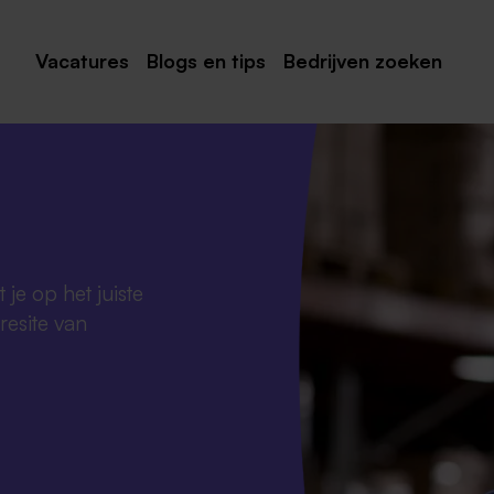
Vacatures
Blogs en tips
Bedrijven zoeken
Maastricht
Roermond
Venlo
Sittard
 je op het juiste
Venray
resite van
Noord-Limburg
Midden-Limburg
Zuid-Limburg
Heerlen