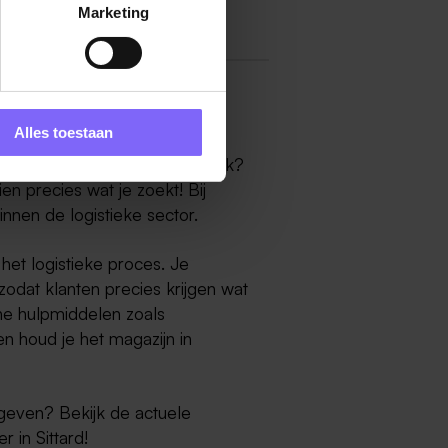
Marketing
Alles toestaan
ieuwe uitdaging in de logistiek?
en precies wat je zoekt! Bij
nnen de logistieke sector.
het logistieke proces. Je
zodat klanten precies krijgen wat
ne hulpmiddelen zoals
n houd je het magazijn in
e geven? Bekijk de actuele
 in Sittard!