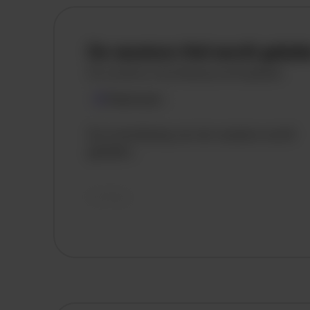
De vacature titel wordt gelad
De vacature omschrijving wordt geladen
Plaatsnaam
De omschrijving van de vacature wordt
geladen..
vandaag