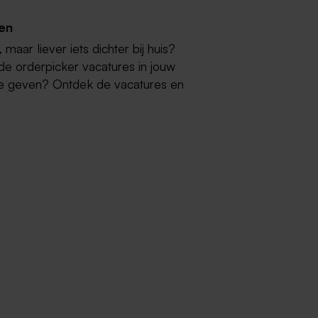
den
maar liever iets dichter bij huis?
e orderpicker vacatures in jouw
t te geven? Ontdek de vacatures en
ittard:
 Banenrijklimburg ook diverse