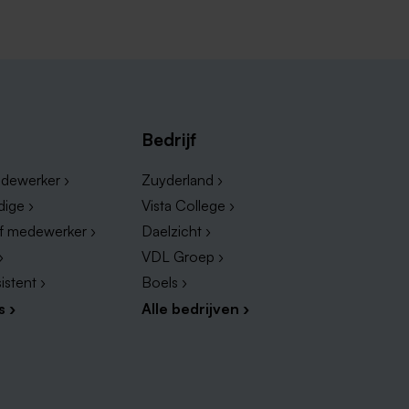
regio biedt volop kansen voor
en sector waar precisie en
en in de logistiek is er altijd een
n uit de mouwen wil steken en het
er!
Bedrijf
dewerker ›
Zuyderland ›
dige ›
Vista College ›
ef medewerker ›
Daelzicht ›
›
VDL Groep ›
istent ›
Boels ›
s ›
Alle bedrijven ›