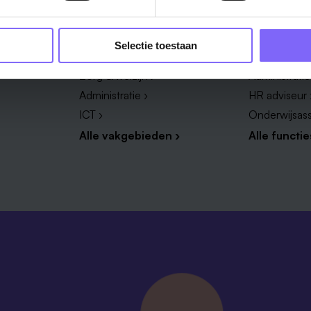
Vakgebied
Functie
Onderwijs ›
Productieme
Selectie toestaan
Techniek & Productie ›
Verpleegkun
Zorg & welzijn ›
Administrati
Administratie ›
HR adviseur 
ICT ›
Onderwijsass
Alle vakgebieden ›
Alle functie