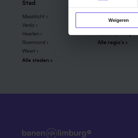
Stad
Regio
Maastricht ›
Zuid-Limburg ›
Weigeren
Venlo ›
Midden-Limburg ›
Heerlen ›
Noord-Limburg ›
Roermond ›
Alle regio's ›
Weert ›
Alle steden ›