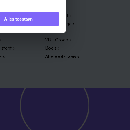
Bedrijf
dewerker ›
Zuyderland ›
Alles toestaan
dige ›
Vista College ›
ef medewerker ›
Daelzicht ›
›
VDL Groep ›
istent ›
Boels ›
s ›
Alle bedrijven ›