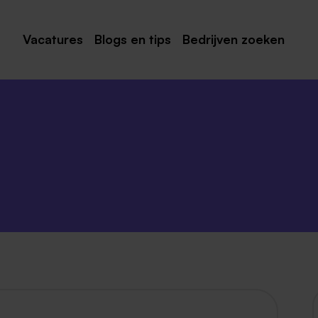
Vacatures
Blogs en tips
Bedrijven zoeken
Maastricht
Roermond
Venlo
Sittard
Venray
Noord-Limburg
Midden-Limburg
Zuid-Limburg
Heerlen