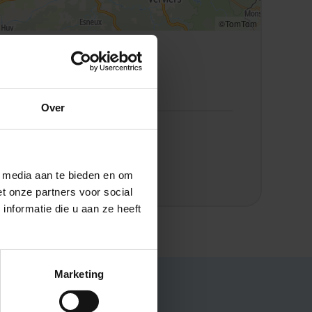
©TomTom
Locatie Maastricht
Pierre de Coubertinweg 5
Over
Meer informatie over DHL?
Bezoek de website
l media aan te bieden en om
t onze partners voor social
nformatie die u aan ze heeft
Marketing