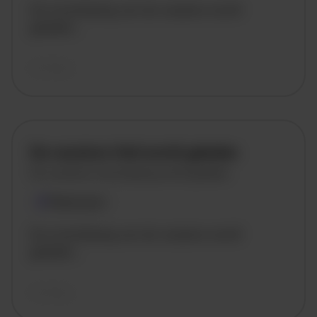
De omschrijving van de vacature wordt
geladen..
vandaag
De vacature titel wordt geladen
De vacature omschrijving wordt geladen
Plaatsnaam
De omschrijving van de vacature wordt
geladen..
vandaag