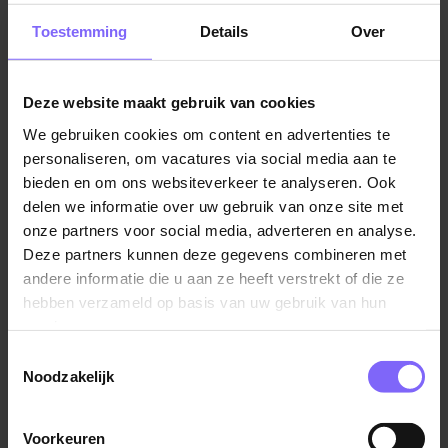
bezig met het beantwoorden van telefoontjes van
Toestemming
Details
Over
bestaande klanten en het ondersteunen van hen via e-
mail. Voordat je gaat solliciteren, is het goed om te
weten dat je hoogstwaarschijnlijk overweg moet
Deze website maakt gebruik van cookies
kunnen met computersystemen en -programma’s
zoals CRM (Customer Relationship Management)
We gebruiken cookies om content en advertenties te
personaliseren, om vacatures via social media aan te
software. Voorbeelden hiervan zijn Salesforce,
bieden en om ons websiteverkeer te analyseren. Ook
Microsoft en Scope.
delen we informatie over uw gebruik van onze site met
onze partners voor social media, adverteren en analyse.
Callcenter vacatures
Deze partners kunnen deze gegevens combineren met
Ook kun je als customer service medewerker op een
andere informatie die u aan ze heeft verstrekt of die ze
callcenter werken! Hieronder zijn de twee
hebben verzameld op basis van uw gebruik van hun
voornaamste callcenter functies:
services.
Toestemmingsselectie
Inbound sales
Noodzakelijk
Mensen bellen jou op om een bestelling te
plaatsen. Denk bijvoorbeeld om het mobiele
Voorkeuren
abonnement te verlengen, om een extra