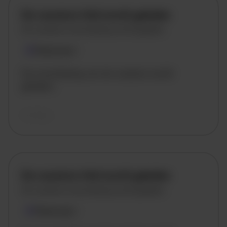
De vacature titel wordt geladen
De vacature omschrijving wordt geladen
Plaatsnaam
De omschrijving van de vacature wordt
geladen..
vandaag
De vacature titel wordt geladen
De vacature omschrijving wordt geladen
Plaatsnaam