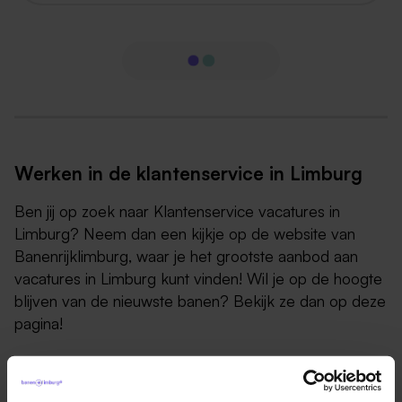
Werken in de klantenservice in Limburg
Ben jij op zoek naar Klantenservice vacatures in
Limburg? Neem dan een kijkje op de website van
Banenrijklimburg, waar je het grootste aanbod aan
vacatures in Limburg kunt vinden! Wil je op de hoogte
blijven van de nieuwste banen? Bekijk ze dan op deze
pagina!
Als je wil werken als medewerker van de
klantenservice of klantadviseur ben je voornamelijk