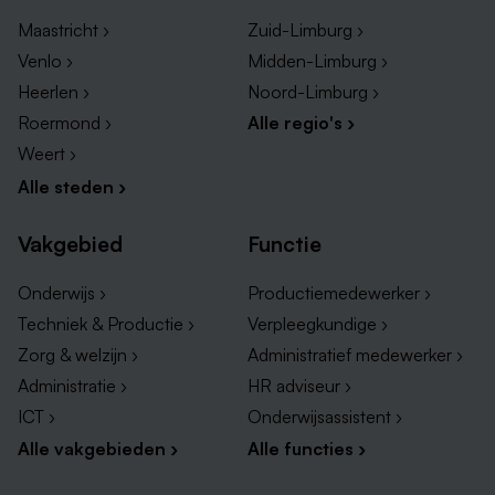
overheidsinstanties, logistieke bedrijven en
Maastricht ›
Zuid-Limburg ›
energieleveranciers.
Venlo ›
Midden-Limburg ›
Heerlen ›
Noord-Limburg ›
In Limburg zijn momenteel diverse grote bedrijven
Roermond ›
Alle regio's ›
actief die klantenservice vacatures hebben openstaan.
Weert ›
De grootste vind je in onderstaande lijst:
Alle steden ›
Vacatures Mercedes-Benz CAC
Vakgebied
Functie
Vacatures Maastricht University
Vacatures Saillant Hotels
Onderwijs ›
Productiemedewerker ›
Vacatures Boels Rental
Techniek & Productie ›
Verpleegkundige ›
Vacatures Hedin Automotive
Zorg & welzijn ›
Administratief medewerker ›
Administratie ›
HR adviseur ›
ICT ›
Onderwijsassistent ›
Alle vakgebieden ›
Alle functies ›