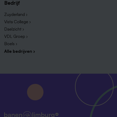
Bedrijf
Zuyderland ›
Vista College ›
Daelzicht ›
VDL Groep ›
Soorten klantenservice medewerker banen
Boels ›
Klantenservice is een breed begrip dat verschillende
Alle bedrijven ›
functies omvat, variërend van sales medewerkers tot
receptionisten. Hieronder vind je een overzicht van de
meest populaire banen die de nieuwste klantenservice
vacatures in Limburg hebben openstaan.
Sales vacatures
Commercieel medewerker vacatures
Callcenter vacatures