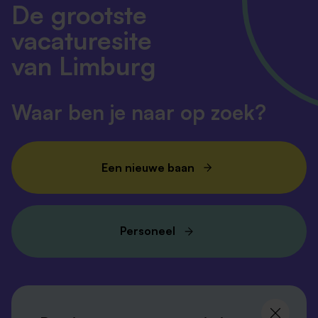
De grootste
vacaturesite
van Limburg
Waar ben je naar op zoek?
Een nieuwe baan
Personeel
Volg ons en