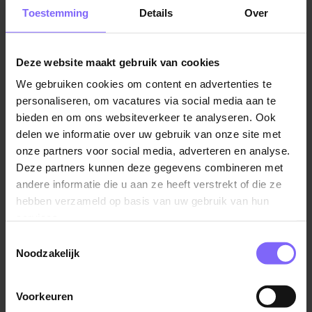
functionaris of instantie zelf niet in staat is om deze
Toestemming
Details
Over
taken uit te voeren, bijvoorbeeld vanwege tijdgebrek.
Voorbeelden van functies waarbij een secretaresse
veelal ingezet wordt zijn artsen of directeuren. De
Deze website maakt gebruik van cookies
secretaresse heeft als doel om de administratieve
We gebruiken cookies om content en advertenties te
taken efficiënt en effectief uit te voeren, zodat de
personaliseren, om vacatures via social media aan te
functionaris of instantie zich kan focussen op andere
bieden en om ons websiteverkeer te analyseren. Ook
belangrijke zaken. Lees snel verder voor de leukste
delen we informatie over uw gebruik van onze site met
vacatures voor Secretaresse!
onze partners voor social media, adverteren en analyse.
Deze partners kunnen deze gegevens combineren met
Spreekt de administratieve kant jou nou iets meer
andere informatie die u aan ze heeft verstrekt of die ze
aan?
Bekijk dan ook de administratieve vacatures op
hebben verzameld op basis van uw gebruik van hun
onze website
.
services.
Toestemmingsselectie
Noodzakelijk
Voorkeuren