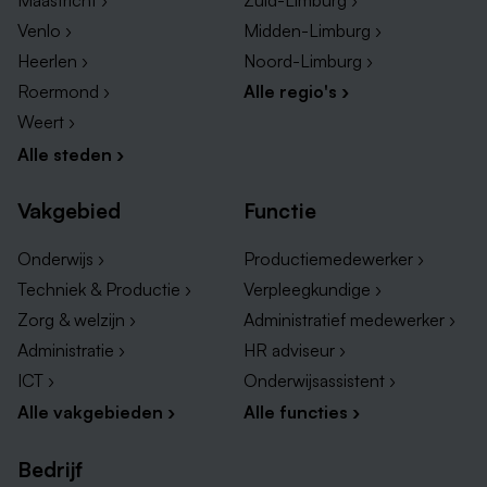
Maastricht ›
Zuid-Limburg ›
te bekijken. Zit er niks voor jou tussen? Dan kan je
Venlo ›
Midden-Limburg ›
kijken naar
finance vacatures in Limburg!
Heerlen ›
Noord-Limburg ›
WML
Roermond ›
Alle regio's ›
Laurentius Ziekenhuis
Weert ›
Zuyderland
Alle steden ›
Cicero Zorggroep
Vakgebied
Functie
Stichting Pergamijn
Maastricht University
Onderwijs ›
Productiemedewerker ›
Techniek & Productie ›
Verpleegkundige ›
Secretaresse vacatures in andere regio's
Zorg & welzijn ›
Administratief medewerker ›
Op de grootste vacaturesite van Limburg vind je een
Administratie ›
HR adviseur ›
uitgebreid aanbod aan secretaresse vacatures. Neem
ICT ›
Onderwijsassistent ›
snel een kijkje en vind vandaag nog jouw nieuwe
Alle vakgebieden ›
Alle functies ›
uitdaging.
Bedrijf
Vacatures secretaresse Heerlen