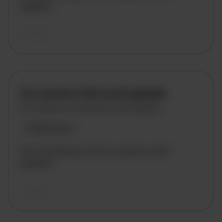
geladen..
vandaag
De vacature titel wordt geladen
De vacature omschrijving wordt geladen
Plaatsnaam
De omschrijving van de vacature wordt
geladen..
vandaag