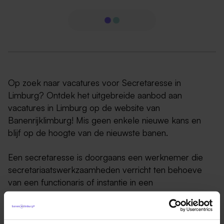
Op zoek naar vacatures voor Secretaresse in
Limburg? Ontdek het uitgebreide aanbod aan
vacatures in Limburg op de website van
Banenrijklimburg! Mis geen enkele nieuwe kans en
blijf op de hoogte van de nieuwste banen.
Een secretaresse is doorgaans een werknemer die
secretariaatswerkzaamheden verricht ten behoeve
van een functionaris of instantie in een
ondersteunende rol.
Deze persoon wordt ingezet wanneer de betreffende