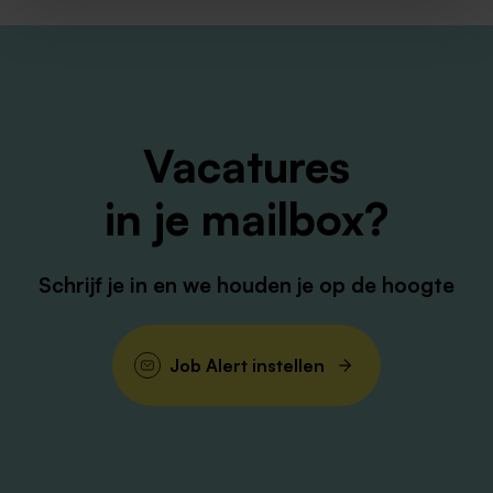
teamauto tijdens je dienst
Ruimte voor groei, ontwikkeling en jouw ideeën
Uren zijn bespreekbaar, met oog voor een
haalbare en overzichtelijke planning
Uitzicht op een vast contract bij goed functioneren
Vacatures
Aantrekkelijke extra’s zoals een fietsregeling,
in je mailbox?
korting op leuke uitjes en activiteiten via Fit & Fun
Voorrang op een betaalbare huurwoning waarvoor
je geen inschrijving nodig hebt. (bekijk de
Schrijf je in en we houden je op de hoogte
mogelijkheden via wonen via Envida)
Klaar voor je volgende stap?
Job Alert instellen
Bij Envida kies je voor zekerheid, groei en perspectief.
Leuk dat je je voor onze cliënten wilt inzetten! Heb jij
een diploma in de zorg en spreekt werken in de wijk
je aan? Dan maken we graag kennis met je. Heb je