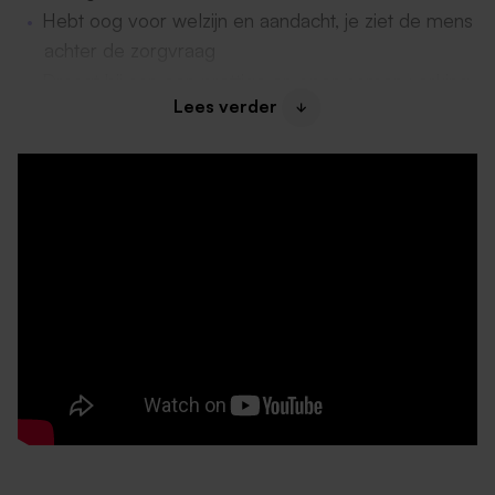
Hebt oog voor welzijn en aandacht, je ziet de mens
achter de zorgvraag
Draagt bij aan een prettige en open samenwerking
Lees verder
binnen het team
In deze wijk varieert de zorg van lichte ondersteuning
tot intensievere begeleiding. Dat maakt jouw werk
veelzijdig en betrokken.
Daarom past deze functie bij jou
Jij vindt het belangrijk dat je jezelf kunt zijn op je werk.
Dat vinden wij namelijk ook.
Je hebt een diploma Verzorgende / Helpende Plus
/ Zorgkundige (niveau passend bij FWG 30)
Je werkt graag zelfstandig
Je houdt van afwisseling en diversiteit