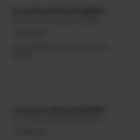
De vacature titel wordt geladen
De vacature omschrijving wordt geladen
Plaatsnaam
De omschrijving van de vacature wordt
geladen..
vandaag
De vacature titel wordt geladen
De vacature omschrijving wordt geladen
Plaatsnaam