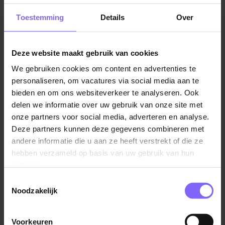
dat buiten een instelling wordt gegeven. Denk aan de
Toestemming
Details
Over
kraamzorg of de thuiszorg.
Bekijk hier vacatures voor
in de thuiszorg.
Deze website maakt gebruik van cookies
Lees snel verder om de leukste verzorgende
We gebruiken cookies om content en advertenties te
vacatures te vinden in Limburg!
personaliseren, om vacatures via social media aan te
bieden en om ons websiteverkeer te analyseren. Ook
delen we informatie over uw gebruik van onze site met
onze partners voor social media, adverteren en analyse.
Deze partners kunnen deze gegevens combineren met
andere informatie die u aan ze heeft verstrekt of die ze
hebben verzameld op basis van uw gebruik van hun
services.
Toestemmingsselectie
Noodzakelijk
Niveaus Verzorgende
Er zijn verschillende niveaus in dit beroep. Een
Voorkeuren
verzorgende
B en C. Het grote verschil is dat een