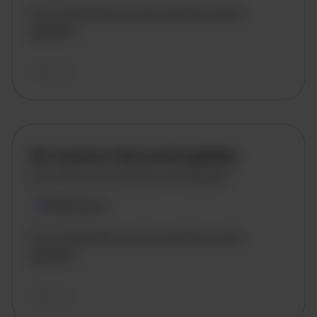
De omschrijving van de vacature wordt
geladen..
vandaag
De vacature titel wordt geladen
De vacature omschrijving wordt geladen
Plaatsnaam
De omschrijving van de vacature wordt
geladen..
vandaag