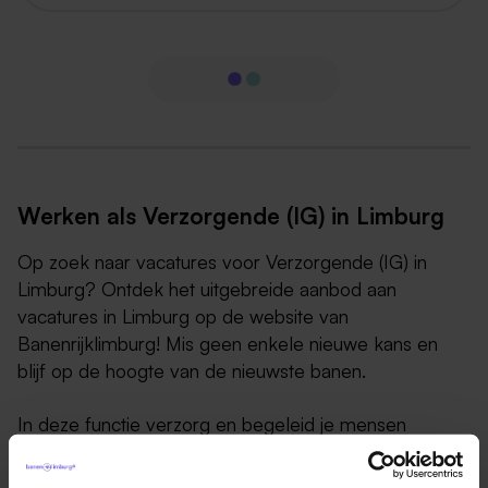
Werken als Verzorgende (IG) in Limburg
Op zoek naar vacatures voor Verzorgende (IG) in
Limburg? Ontdek het uitgebreide aanbod aan
vacatures in Limburg op de website van
Banenrijklimburg! Mis geen enkele nieuwe kans en
blijf op de hoogte van de nieuwste banen.
In deze functie verzorg en begeleid je mensen
intramuraal of extramuraal. Intramuraal betekent
binnen een zorginstelling. Extramurale betekent zorg