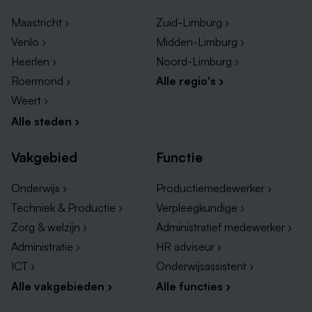
Het Vista College
Maastricht ›
Zuid-Limburg ›
Op de locaties: Maastricht, Sittard en Venlo.
Venlo ›
Midden-Limburg ›
Mbo verpleegkundige: BOL (klinische zorg
Heerlen ›
Noord-Limburg ›
verpleegkundige topopleiding) en BBL (verkort)
Roermond ›
Alle regio's ›
Weert ›
Gilde Opleidingen
Alle steden ›
Op de locaties: Geleen, Roermond, Venlo,
Venray en Weert
Vakgebied
Functie
Onderwijs ›
Productiemedewerker ›
Techniek & Productie ›
Verpleegkundige ›
Zorg & welzijn ›
Administratief medewerker ›
Administratie ›
HR adviseur ›
ICT ›
Onderwijsassistent ›
Alle vakgebieden ›
Alle functies ›