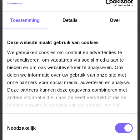
Vacatures in Maastricht
|
Vacatures in Zuid Limburg
|
Dit mag je van ons verwachten
Vacatures Zorg in Limburg
|
Vacatures in de ouderenzorg
Toestemming
Details
Over
Een marktconform salaris FWG 40 (CAO VVT)
tussen €2.811,51 en €3.864,43 bruto per maand
op basis van een 36-urige werkweek, exclusief
Deze website maakt gebruik van cookies
onregelmatigheidstoeslag
Vergelijkbare vacatures
We gebruiken cookies om content en advertenties te
8% vakantiegeld, 8,33% eindejaarsuitkering en,
personaliseren, om vacatures via social media aan te
indien van toepassing, een
bieden en om ons websiteverkeer te analyseren. Ook
Verzorgende IG - Geriatrische
onregelmatigheidstoeslag tussen de 22% en 60%
delen we informatie over uw gebruik van onze site met
Revalidatie Zorg
Aantrekkelijke extra’s zoals een fietsregeling,
onze partners voor social media, adverteren en analyse.
Zuyderland
korting op leuke uitjes en activiteiten via Fit & Fun
Deze partners kunnen deze gegevens combineren met
andere informatie die u aan ze heeft verstrekt of die ze
Alle ruimte voor groei met volop kansen voor
Geleen
hebben verzameld op basis van uw gebruik van hun
(bij)scholing en jouw eigen ideeën
services.
Werk met betekenis, waarin jij écht het verschil
Toestemmingsselectie
maakt voor cliënten en de zorg van morgen
Noodzakelijk
Voorrang op een betaalbare huurwoning waarvoor
Verzorgende IG