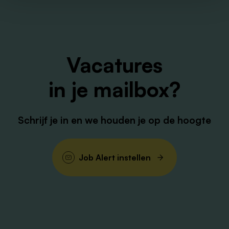
Melissa Hijdendaal –
0633037282
Of mail naar:
werken@envida.nl
Vacatures
in je mailbox?
Schrijf je in en we houden je op de hoogte
Job Alert instellen