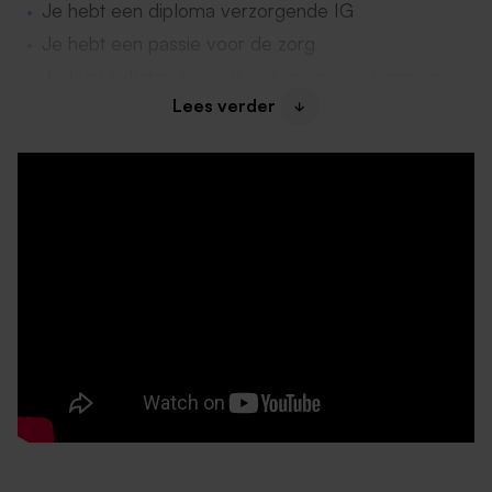
Je hebt een diploma verzorgende IG
Je hebt een passie voor de zorg
Je kunt zelfstandig werken binnen een team en
beschikt over goede communicatieve
Lees verder
vaardigheden
Je hebt affiniteit met zowel PG (psychogeriatrische)
als somatische zorg
Over ons en je collega’s
Hier ga je werken:
Bij Croonenhoff krijgen ouderen
de zorg en ondersteuning die zij nodig hebben
wanneer zelfstandig thuis wonen niet meer lukt. In
Croonenhoff bieden we een warme, veilige omgeving
waar bewoners kunnen leven volgens hun eigen
waarden en wensen. De locatie ligt in de betrokken
wijk Heer en heeft ongeveer 80 bewoners, verdeeld
over 4 afdelingen met verschillende woonvormen.