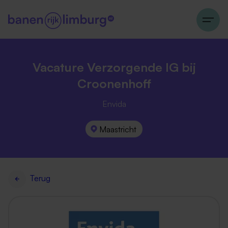
Vacature Verzorgende IG bij
Croonenhoff
Envida
Maastricht
Terug