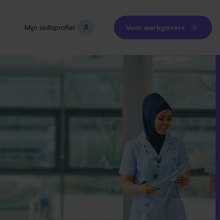
Mijn skillsprofiel
Voor werkgevers