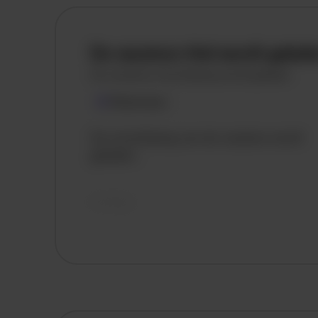
De vacature titel wordt gelad
De vacature omschrijving wordt geladen
Plaatsnaam
De omschrijving van de vacature wordt
geladen..
vandaag