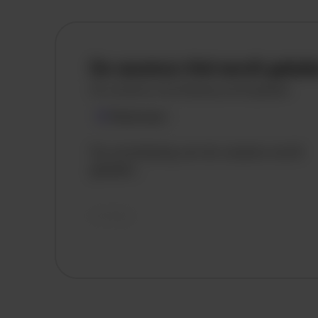
De vacature titel wordt gelad
De vacature omschrijving wordt geladen
Plaatsnaam
De omschrijving van de vacature wordt
geladen..
vandaag