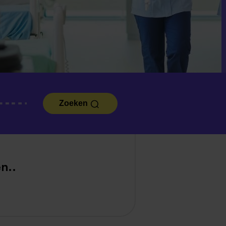
Zoeken
n..