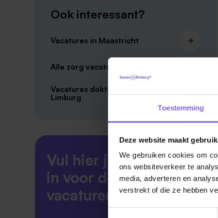
Ook interessant?
Vacatures in Maastricht
Alle zorg vacatures in Maastricht
Vacatures doktersassistente Zuid-
Limburg
Toestemming
Deze website maakt gebruik
Vul hier je Skillsprofiel
We gebruiken cookies om cont
ons websiteverkeer te analys
in voor de ideale
media, adverteren en analys
vacaturematch!
verstrekt of die ze hebben v
Toestemmingsselectie