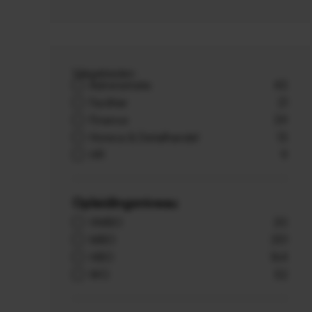
Vakgebieden
Administratie
43
Facilitair
21
Finance
39
Horeca & Detailhandel
13
HR
9
Opleidingsniveau
VMBO
20
MBO
251
HBO
164
WO
52