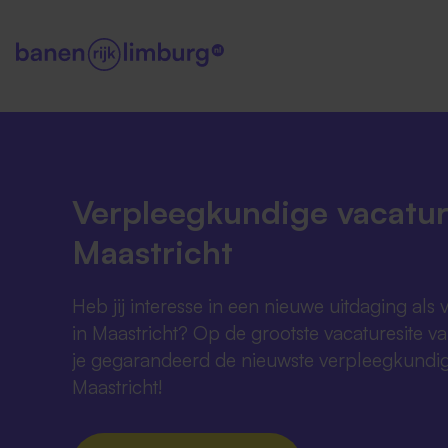
Verpleegkundige vacatur
Maastricht
Heb jij interesse in een nieuwe uitdaging al
in Maastricht? Op de grootste vacaturesite v
je gegarandeerd de nieuwste verpleegkundig
Maastricht!