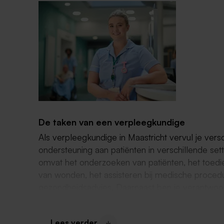
De taken van een verpleegkundige
Als verpleegkundige in Maastricht vervul je versc
ondersteuning aan patiënten in verschillende set
omvat het onderzoeken van patiënten, het toedi
van wonden, het assisteren bij medische proced
gezondheidsadvies. Daarnaast ben je verantwoor
bijhouden van de patiëntendossiers.
Lees verder