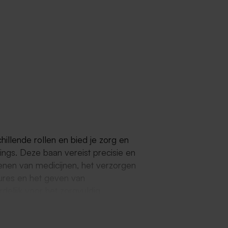
hillende rollen en bied je zorg en
tings. Deze baan vereist precisie en
enen van medicijnen, het verzorgen
ures en het geven van
delijk voor het zorgvuldig