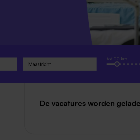
Weert
Kerkrade
tot 20 km
De vacatures worden gelade