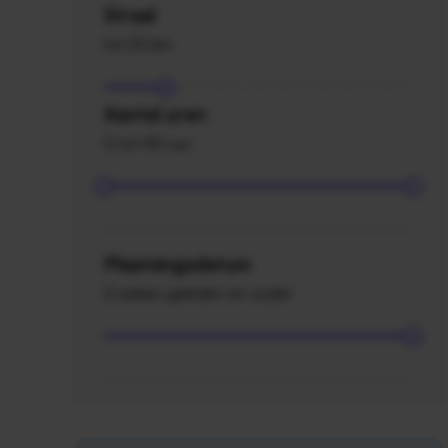
Straal
tot 20 km
Aantal uren
0 tot 40 uur
Plaatsingsdatum
2 weken geleden en ouder