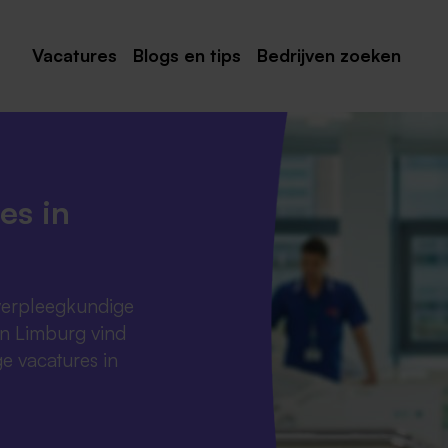
Vacatures
Blogs en tips
Bedrijven zoeken
Maastricht
Roermond
Venlo
es in
Sittard
Venray
s verpleegkundige
Noord-Limburg
an Limburg vind
Midden-Limburg
e vacatures in
Zuid-Limburg
Heerlen