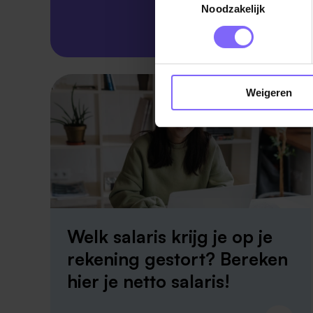
Noodzakelijk
Skillsprofiel
Weigeren
Welk salaris krijg je op je
rekening gestort? Bereken
hier je netto salaris!