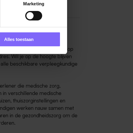
Marketing
richt
Alles toestaan
ge in Maastricht? Dan ben jij op
dres. Wil je op de hoogte blijven
r alle beschikbare verpleegkundige
erlener die medische zorg,
n in verschillende medische
zen, thuiszorginstellingen en
kundigen werken nauw samen met
aren in de gezondheidszorg om de
rderen.