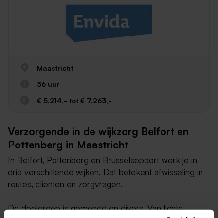
Maastricht
36 uur
€ 5.214,- tot € 7.263,-
Verzorgende in de wijkzorg Belfort en
Pottenberg in Maastricht
In Belfort, Pottenberg en Brusselsepoort werk je in
drie verschillende wijken. Dat betekent afwisseling in
routes, cliënten en zorgvragen.
De doelgroep is gemengd en divers. Van lichte