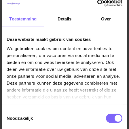
ondersteuning tot intensievere zorg. Geen dag is
hetzelfde. Je komt terecht in een team van 15 Jong
en oud, ervaren en startend, maar allemaal met
Toestemming
Details
Over
dezelfde drive: goede zorg leveren én het verschil
maken in iemands dag. Een collegiaal en flexibel team
dat samen de schouders eronder zet. De reden van
Deze website maakt gebruik van cookies
deze vacature? De zorgvraag in deze wijken neemt
We gebruiken cookies om content en advertenties te
toe en daarom breiden we uit. Groei jij met ons mee?
personaliseren, om vacatures via social media aan te
bieden en om ons websiteverkeer te analyseren. Ook
Dit draag jij bij
delen we informatie over uw gebruik van onze site met
Als Verzorgende (ook wel Helpende Plus,
onze partners voor social media, adverteren en analyse.
Zorgkundige of Verzorgende C genoemd) ondersteun
Deze partners kunnen deze gegevens combineren met
je cliënten in hun dagelijkse zorg. Jij:
andere informatie die u aan ze heeft verstrekt of die ze
hebben verzameld op basis van uw gebruik van hun
Helpt bij persoonlijke verzorging (ADL)
services.
Ondersteunt bij medicatie (indien bevoegd)
Toestemmingsselectie
Noodzakelijk
Signaleert veranderingen en bespreekt deze met
collega’s