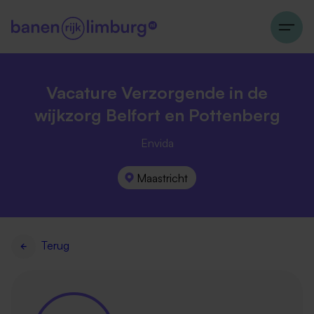
Vacature Verzorgende in de
wijkzorg Belfort en Pottenberg
Envida
Maastricht
Terug