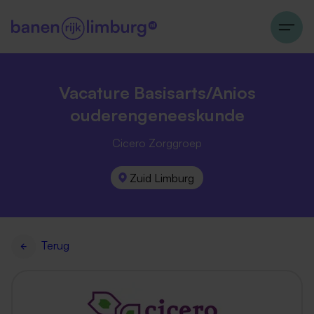
Vacature Basisarts/Anios
ouderengeneeskunde
Cicero Zorggroep
Zuid Limburg
Terug