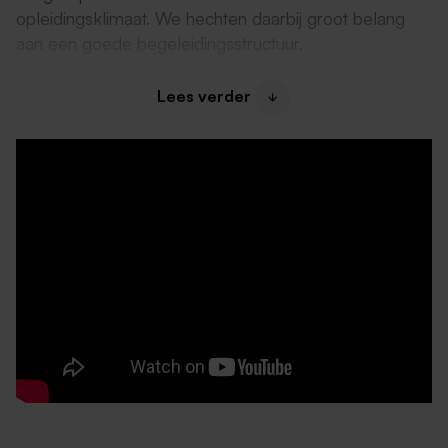
opleidingsklimaat. We hechten daarbij groot belang
aan een goede begeleidingsstructuur.
Jij staat centraal!
Lees verder
De voordelen van Cicero:
8% vakantiegeld* en volledige 13e maand
*evt gespreid betalen
Mogelijkheid om
extra verlof te kopen
Ontwikkelmogelijkheden:
cursussen, opleidingen en projecten
Jaarlijks automatisch
periodiek*
*indien van toepassing
Budget- en personeelscoach
om je te helpen
Leuke collega’s
, een
warm welkom
en
ontzettend
dankbare cliënten
Mogelijkheid tot
leasen e-bike