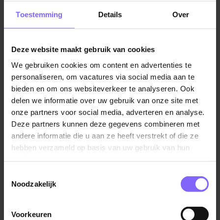
vanzelfsprekend af op de persoonlijke wensen van
|
Vacatures Zorg in Limburg
|
Vacatures in de ouderenzorg
Toestemming
Details
Over
de cliënt.
Je werkt zelfstandig, neemt initiatief en je bent
volop in ontwikkeling. Daarbij draag je continu bij
Deze website maakt gebruik van cookies
aan een fijne en plezierige werksfeer.
We gebruiken cookies om content en advertenties te
Vergelijkbare vacatures
Jij hebt de ambitie om meer uit je vak te halen en
personaliseren, om vacatures via social media aan te
je ziet het als een uitdaging om vakinhoudelijke
bieden en om ons websiteverkeer te analyseren. Ook
ontwikkelingen te vertalen naar de praktijk,
Specialist Ouderengeneeskunde
delen we informatie over uw gebruik van onze site met
Je bent bereid te participeren in de
onze partners voor social media, adverteren en analyse.
Zuyderland
bereikbaarheidsdiensten.
Deze partners kunnen deze gegevens combineren met
Geleen
Heerlen
andere informatie die u aan ze heeft verstrekt of die ze
hebben verzameld op basis van uw gebruik van hun
Waar kom je te werken?
services.
Cicero Zorggroep is een toonaangevende en
Toestemmingsselectie
vernieuwende Zuid-Limburgse ondernemer, die
Noodzakelijk
Basisarts / ANIOS
ouderen en mensen met een beperking ondersteunt
MeanderGroep
om hun leven op een zinvolle en zo zelfstandig
Voorkeuren
mogelijke manier vorm en inhoud te geven.
Kerkrade