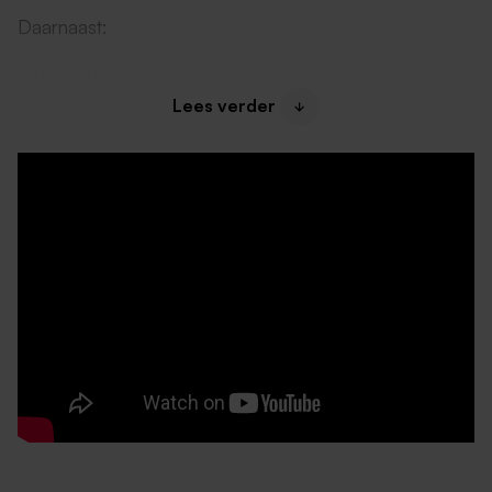
Daarnaast:
begeleid je cliënten tijdens een belangrijke stap in
Lees verder
hun herstel;
zie je direct resultaat van jouw zorg;
krijg je ruimte om mee te denken over de
ontwikkeling van de afdeling;
is geen dag hetzelfde.
Dit draag jij bij
Als Verzorgende IG begeleid je cliënten tijdens hun
tijdelijke verblijf op AKO.
Je:
ondersteunt cliënten bij de persoonlijke verzorging;
voert verpleegtechnische handelingen uit;