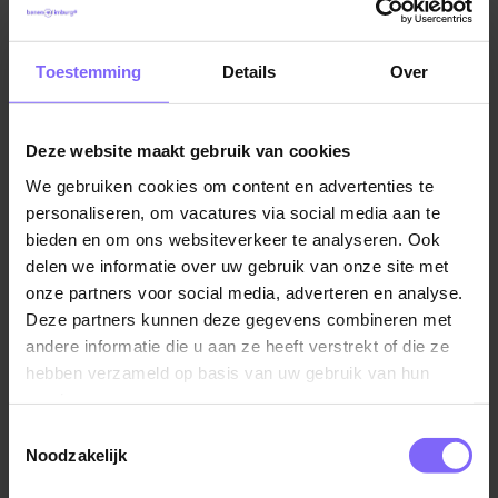
mogelijkheden, neemt initiatief en werkt graag samen
met collega's uit verschillende disciplines.
Vacatures in Maastricht
|
Vacatures in Zuid Limburg
|
Vacatures Zorg in Limburg
|
Vacatures in de ouderenzorg
Toestemming
Details
Over
Daarnaast:
beschik je over een diploma Verzorgende IG;
Deze website maakt gebruik van cookies
werk je graag in een multidisciplinair team;
Vergelijkbare vacatures
We gebruiken cookies om content en advertenties te
ben je bereid wisselende diensten te werken,
personaliseren, om vacatures via social media aan te
inclusief nachtdiensten;
bieden en om ons websiteverkeer te analyseren. Ook
Verzorgende IG - Geriatrische
delen we informatie over uw gebruik van onze site met
durf je verantwoordelijkheid te nemen;
Revalidatie Zorg
onze partners voor social media, adverteren en analyse.
haal je voldoening uit het begeleiden van cliënten
Zuyderland
Deze partners kunnen deze gegevens combineren met
richting herstel en een veilige terugkeer naar huis.
andere informatie die u aan ze heeft verstrekt of die ze
Geleen
hebben verzameld op basis van uw gebruik van hun
Daarom kies je voor Envida
services.
Bij Envida geloven we dat goede zorg begint bij
Toestemmingsselectie
Noodzakelijk
betrokken medewerkers. Daarom krijg je de ruimte
Verzorgende C of IG KSW vaste
om jezelf te ontwikkelen, mee te denken en invloed