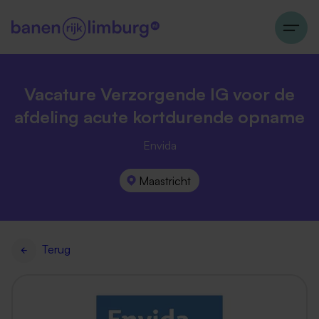
Vacature Verzorgende IG voor de
afdeling acute kortdurende opname
Envida
Maastricht
Terug