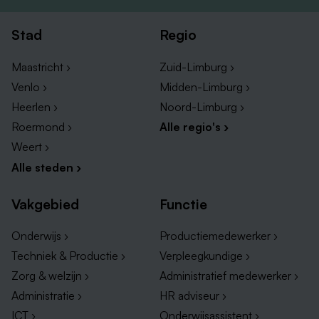
zelfstandigheid en persoonlijke aandacht centraal
staan? Dan maken we graag kennis met je. Solliciteer
Stad
Regio
eenvoudig via de button hieronder. Heb je nog
vragen? Neem gerust contact op met onze recruiter:
Maastricht ›
Zuid-Limburg ›
Melissa Hijdendaal –
0633037282
Of mail naar:
Venlo ›
Midden-Limburg ›
werken@envida.nl
Heerlen ›
Noord-Limburg ›
Roermond ›
Alle regio's ›
Weert ›
Alle steden ›
Vakgebied
Functie
Onderwijs ›
Productiemedewerker ›
Techniek & Productie ›
Verpleegkundige ›
Zorg & welzijn ›
Administratief medewerker ›
Administratie ›
HR adviseur ›
ICT ›
Onderwijsassistent ›