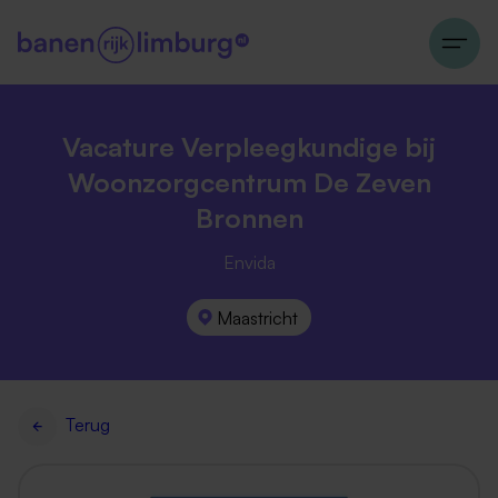
Vacature Verpleegkundige bij
Woonzorgcentrum De Zeven
Bronnen
Envida
Maastricht
Terug