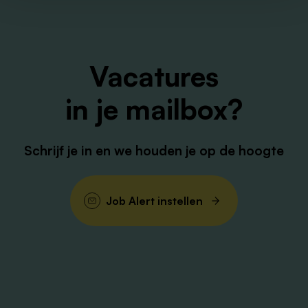
recruitmentteam via
werken@envida.nl
of neem
contact op met onze recruiter Job Bulters
06-
10838809
Vacatures
in je mailbox?
Schrijf je in en we houden je op de hoogte
Job Alert instellen