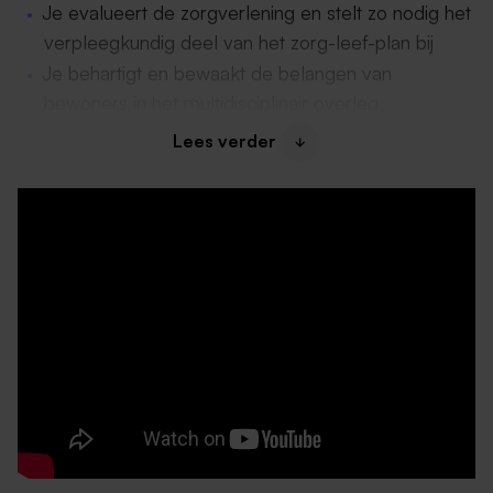
Je evalueert de zorgverlening en stelt zo nodig het
verpleegkundig deel van het zorg-leef-plan bij
Je behartigt en bewaakt de belangen van
bewoners in het multidisciplinair overleg
Lees verder
Daarom past deze functie bij jou
Je beschikt over een Verpleegkundige (niveau 4)
diploma;
Je hebt een echt zorghart
Je energie krijgt van het werken in een dynamische
omgeving
Je beschikt over sociale vaardigheden, zoals
motiveren en coachen
Je bent een echte aanpakker
Je hebt een passie voor zorg en welzijn en kijkt
met een frisse blik naar werkprocessen