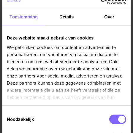
lichamelijke als cognitieve hulpvragen. In totaal
werken er ongeveer 210 mensen bij De Zeven
Toestemming
Details
Over
Vacatures in Maastricht
|
Vacatures in Zuid Limburg
|
Bronnen, verdeeld over zeven zorgafdelingen, een
Vacatures Zorg in Limburg
|
Vacatures in de ouderenzorg
team Gastenservice en een dagbehandeling. Tevens
zijn we in ontwikkeling naar een Expertisecentrum
Deze website maakt gebruik van cookies
voor Parkinsonzorg.
We gebruiken cookies om content en advertenties te
personaliseren, om vacatures via social media aan te
Dit mag je van ons verwachten
Vergelijkbare vacatures
bieden en om ons websiteverkeer te analyseren. Ook
Een marktconform salaris (FWG 45 met een salaris
delen we informatie over uw gebruik van onze site met
tussen de €2.981,98,- en de €4.245,84,- bruto
Verpleegkundige
onze partners voor social media, adverteren en analyse.
per maand op basis van een 36-urige werkweek)
Deze partners kunnen deze gegevens combineren met
Zuyderland
Extra’s zoals 8% vakantiegeld, 8,33%
andere informatie die u aan ze heeft verstrekt of die ze
Susteren
eindejaarsuitkering en onregelmatigheidstoeslag
hebben verzameld op basis van uw gebruik van hun
(22%-60%, indien van toepassing)
services.
Envida betaalt jouw inschrijving in het
Toestemmingsselectie
Noodzakelijk
Kwaliteitsregister V&VN – zo ondersteunen we jou
bij een goede voorbereiding op je BIG-
Verpleegkundige