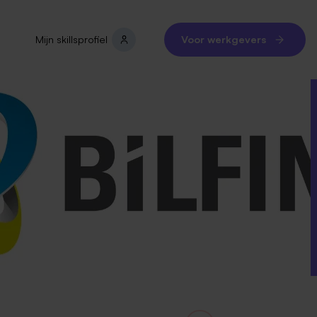
Mijn skillsprofiel
Voor werkgevers