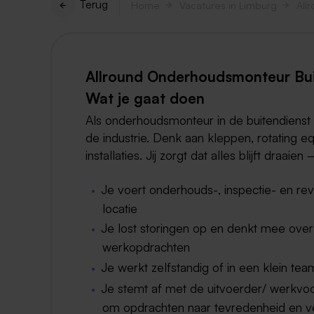
Terug
Home
Vacatures in Limburg
All
Allround Onderhoudsmonteur Buit
Wat je gaat doen
Als onderhoudsmonteur in de buitendienst w
de industrie. Denk aan kleppen, rotating e
installaties. Jij zorgt dat alles blijft draaien —
Je voert onderhouds-, inspectie- en re
locatie
Je lost storingen op en denkt mee ove
werkopdrachten
Je werkt zelfstandig of in een klein tea
Je stemt af met de uitvoerder/ werkvoo
om opdrachten naar tevredenheid en ve