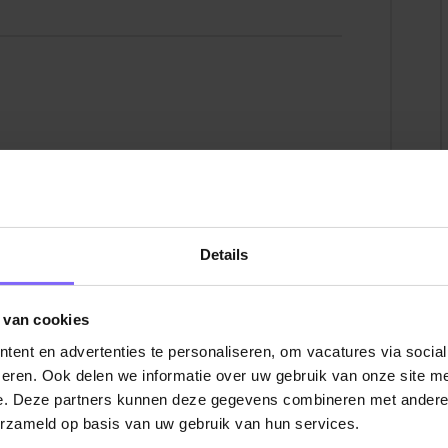
 de regio
afhankelijk van kennis en ervaring
ltime)
n wachtdienst vergoeding indien van
 je nodig hebt om je werk goed te doen
andacht voor jouw ontwikkeling
Details
at kan. Je krijgt binnen 4 werkdagen
rekken (en soms een assessment). Geen
klikt.
 van cookies
ent en advertenties te personaliseren, om vacatures via socia
Vacatures techniek in Limburg
|
Vacatures in de
.com
|
LinkedIn
eren. Ook delen we informatie over uw gebruik van onze site me
e. Deze partners kunnen deze gegevens combineren met andere i
erzameld op basis van uw gebruik van hun services.