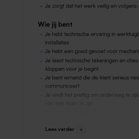
Je zorgt dat het werk veilig en volgen
Wie jij bent
Je hebt technische ervaring in werktui
installaties
Je hebt een goed gevoel voor mechani
Je leest technische tekeningen en chec
kloppen voor je begint
Je bent iemand die de klant serieus n
communiceert
Je vindt het prettig om onderweg te zij
van een team te zijn
In bezit van rijbewijs B
Lees verder
Wat we bieden