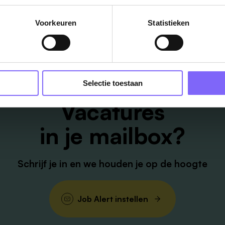
Voorkeuren
Statistieken
Selectie toestaan
Vacatures
in je mailbox?
Schrijf je in en we houden je op de hoogte
Job Alert instellen