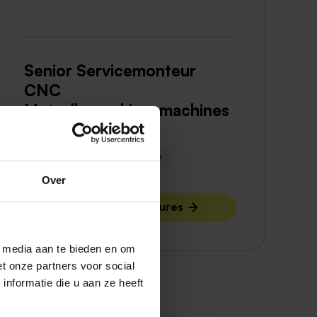
Senior Servicemonteur
CNC
Metaalbewerkingsmachines
SPIE
Roermond
Venray
Over
Bekijk meer vacatures
l media aan te bieden en om
t onze partners voor social
nformatie die u aan ze heeft