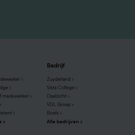
Bedrijf
dewerker ›
Zuyderland ›
dige ›
Vista College ›
ef medewerker ›
Daelzicht ›
›
VDL Groep ›
istent ›
Boels ›
s ›
Alle bedrijven ›