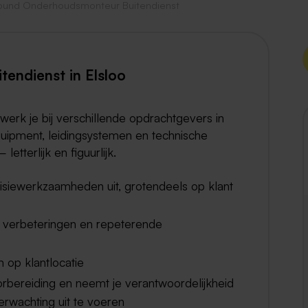
round Onderhoudsmonteur Buitendienst
Weert
Kerkrade
endienst in Elsloo
erk je bij verschillende opdrachtgevers in
quipment, leidingsystemen en technische
 letterlijk en figuurlijk.
visiewerkzaamheden uit, grotendeels op klant
r verbeteringen en repeterende
m op klantlocatie
rbereiding en neemt je verantwoordelijkheid
rwachting uit te voeren