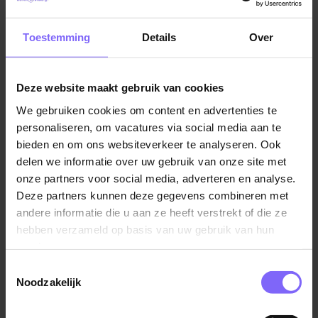
zoveel mogelijk fijne momenten. Belemmerende
Vacatures in Maastricht
|
Vacatures in Zuid Limburg
|
regels mogen hierbij géén drempels opwerpen. Ons
Vacatures Zorg in Limburg
|
Vacatures in de ouderenzorg
Toestemming
Details
Over
uitgangspunt is dat we op alles ‘JA’ zeggen, tenzij we
kunnen uitleggen waarom we ‘NEE’ zeggen.
Deze website maakt gebruik van cookies
Over Envida:
Envida biedt hulp en zorg voor ouderen
We gebruiken cookies om content en advertenties te
Vergelijkbare vacatures
en chronisch zieken in Maastricht en het heuvelland.
personaliseren, om vacatures via social media aan te
Dat doen we bij mensen thuis, in de wijk en in onze
bieden en om ons websiteverkeer te analyseren. Ook
huizen. We vinden goede zorg een recht voor
Verpleegkundige bij Dn Driej
delen we informatie over uw gebruik van onze site met
iedereen. Om dat te kunnen waarmaken, draait onze
Envida
onze partners voor social media, adverteren en analyse.
zorg vooral om kwaliteit van leven. Die bereiken we
Deze partners kunnen deze gegevens combineren met
Gronsveld
door nauw samen te werken met cliënten en
andere informatie die u aan ze heeft verstrekt of die ze
bewoners, hun naasten, en andere partijen in de
hebben verzameld op basis van uw gebruik van hun
samenleving.
services.
Toestemmingsselectie
Dit mag je van ons verwachten
Noodzakelijk
Verpleegkundige
Een salaris in FWG 45 (CAO VVT) tussen
Proteion