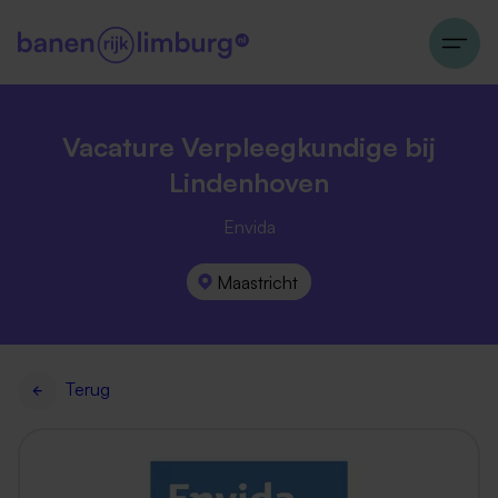
Vacature Verpleegkundige bij
Lindenhoven
Envida
Maastricht
Terug