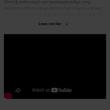
Word jij enthousiast van verpleegkundige zorg,
kwaliteitsverbetering en leiderschap? Denk je graag
mee over beleid en wil je jezelf zowel professioneel
als persoonlijk blijven ontwikkelen? Dan zijn wij op
Lees verder
zoek naar jou!
Daarom past deze functie bij jou
Je beschikt over een diploma verpleegkundige
(niveau 4)
Je verleent graag zorg
Je krijgt energie van het werken in een dynamische
omgeving
Je beschikt over sociale vaardigheden, zoals
motiveren en coachen
Over ons en je collega’s
Hier ga je werken:
Lindenhoven dat zich bevindt aan