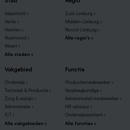
Stad
Regio
Maastricht ›
Zuid-Limburg ›
Venlo ›
Midden-Limburg ›
Heerlen ›
Noord-Limburg ›
Roermond ›
Alle regio's ›
Weert ›
Alle steden ›
Vakgebied
Functie
Onderwijs ›
Productiemedewerker ›
Techniek & Productie ›
Verpleegkundige ›
Zorg & welzijn ›
Administratief medewerker ›
Administratie ›
HR adviseur ›
ICT ›
Onderwijsassistent ›
Alle vakgebieden ›
Alle functies ›