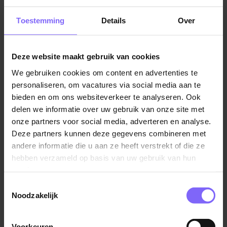
je staat stevig in je schoenen.
Vacatures in Hoensbroek
|
Vacatures in Zuid Limburg
|
Toestemming
Details
Over
Je bent flexibel ten aanzien van werkdagen en
Vacatures Zorg in Limburg
|
Vacatures in de ouderenzorg
uren (maandag t/m zondag).
Deze website maakt gebruik van cookies
Waar kom je te werken?
We gebruiken cookies om content en advertenties te
Vergelijkbare vacatures
Cicero Zorggroep is een toonaangevende en
personaliseren, om vacatures via social media aan te
vernieuwende Zuid-Limburgse ondernemer, die onze
bieden en om ons websiteverkeer te analyseren. Ook
delen we informatie over uw gebruik van onze site met
verpleeg- en verzorgingshuisbewoners ondersteunt
Senior Wijkverpleegkundige Wijkzorg
onze partners voor social media, adverteren en analyse.
om hun leven op een zinvolle, kwalitatieve,
Envida
Deze partners kunnen deze gegevens combineren met
zelfstandige manier vorm en inhoud te geven.
andere informatie die u aan ze heeft verstrekt of die ze
Zuid Limburg
hebben verzameld op basis van uw gebruik van hun
Cicero Zorggroep levert cliëntgerichte, kwalitatief
services.
hoogstaande intra-, semi-, en extramurale zorg en
diensten aan zo’n 3.500 cliënten, vanuit diverse
Toestemmingsselectie
Noodzakelijk
zorglocaties in Zuid-Limburg. De 2.500 medewerkers
Hbo-Verpleegkundige
en 700 vrijwilligers zijn aanspreekbaar op de
Cicero Zorggroep
kernwaarden: vriendelijk, vertrouwd en vakkundig.
Voorkeuren