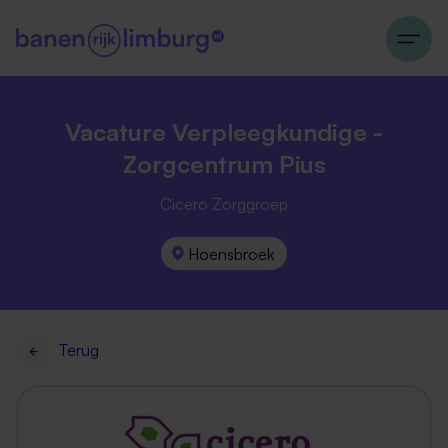
Vacature Verpleegkundige -
Zorgcentrum Pius
Cicero Zorggroep
Hoensbroek
Terug