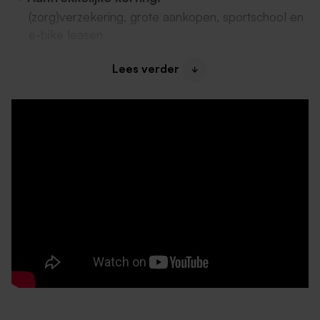
(zorg)verzekering, grote aankopen, sportschool en
e-bike leasen
8% vakantiegeld* en volledige 13e maand
Lees verder
*evt gespreid betalen
Mogelijkheid om
extra verlof te kopen
Ontwikkelmogelijkheden:
cursussen, opleidingen en projecten
Jaarlijks automatisch
periodiek*
*indien van toepassing
Budget- en personeelscoach
om je te helpen
Leuke collega’s
, een
warm welkom
en
ontzettend
dankbare cliënten
Een aantrekkelijk salaris:
Functiegroep 45:
minimaal € 3.502,45 en
maximaal € 4.245,84
bruto per maand (op basis
van 36 uur per week).