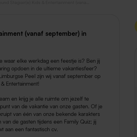
Allround Stagiair(e) Kids & Entertainment (vanaf september)
Weert
Kerkrade
tainment (vanaf september) in
e waar elke werkdag een feestje is? Ben jij
aring opdoen in de ultieme vakantiesfeer?
Limburgse Peel zijn wij vanaf september op
 & Entertainment!
team en krijg je alle ruimte om jezelf te
lpunt van de vakantie van onze gasten. Of je
d kruipt van één van onze bekende karakters
 van de gasten tijdens een Family Quiz; jij
t aan een fantastisch cv.