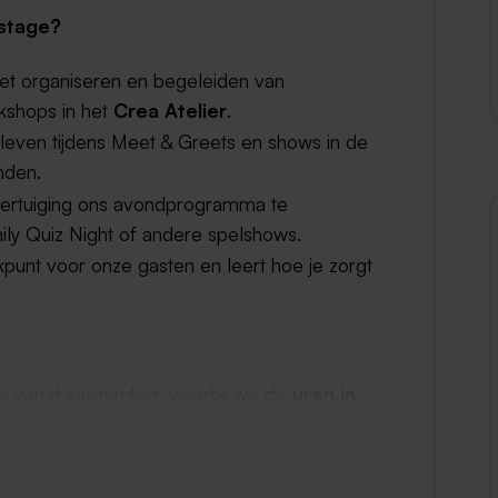
 stage?
het organiseren en begeleiden van
kshops in het
Crea Atelier
.
leven tijdens Meet & Greets en shows in de
nden.
vertuiging ons avondprogramma te
ily Quiz Night of andere spelshows.
punt voor onze gasten en leert hoe je zorgt
ts vanaf september, waarbij we de
uren in
van jouw opleiding.
oor ervaren professionals uit het werkveld.
to per maand (MBO) of € 450,- bruto per