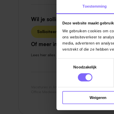
Je bent flexibel inzetbaar.
Toestemming
Het aanvragen van een VOG vormt gee
Wil je solliciteren?
Deze website maakt gebruik
Enthousiast geworden?
Laat deze kans 
We gebruiken cookies om cont
Solliciteer nu
op Limburgse Peel versterken voor een onve
ons websiteverkeer te analys
en wie weet sta jij na de zomer bij ons in de
Of meer informatie?
media, adverteren en analys
verstrekt of die ze hebben v
Let op: een casting is onderdeel van de sol
Lees hier alles over
werken bij Center Parcs
Toestemmingsselectie
Noodzakelijk
Vacatures in America
|
Vacatures in Noord Limbu
Office Medewerker in Limburg
|
Vacatures Bedie
Weigeren