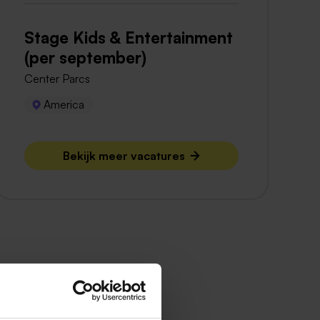
Stage Kids & Entertainment
(per september)
Center Parcs
America
Bekijk meer vacatures