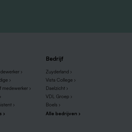
Bedrijf
dewerker ›
Zuyderland ›
dige ›
Vista College ›
ef medewerker ›
Daelzicht ›
›
VDL Groep ›
istent ›
Boels ›
s ›
Alle bedrijven ›