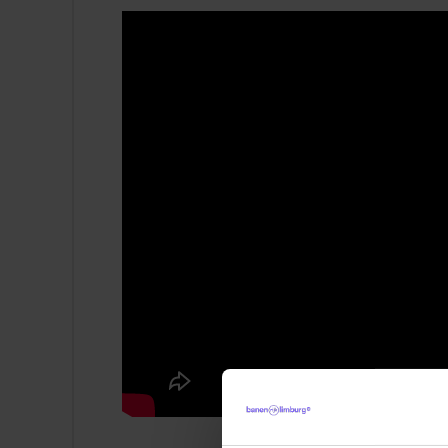
maand (HBO)
op basis van 38 uur per
Een ontzettend leuke werksfeer in een 
Limburgse groen.
Toffe extra's:
Gratis toegang tot ons 
aantrekkelijke personeelskortingen op h
Profiel
Je volgt een relevante MBO- of HBO-opl
Leisure & Hospitality, Toerisme, of The
september
.
Je bent leergierig, spontaan en barst v
Je hebt grote affiniteit met kinderen e
microfoon in je hand op een podium te 
Ervaring in recreatie, animatie of thea
zangervaring!
Maar jouw ongekende en
het allerbelangrijkste.