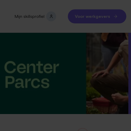
Mijn skillsprofiel
Voor werkgevers