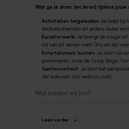
Wat ga je doen (en leren) tijdens jouw
Activiteiten begeleiden:
Je helpt bij 
knutselochtenden en andere leuke wor
Karakterwerk:
Je brengt de magie tot 
rol van (of samen met) Orry en zijn vrie
Entertainment hosten:
Je leert vol o
presenteren, zoals de Crazy Bingo, Fam
Gastencontact:
Je bent het aanspreek
dat iedereen zich welkom voelt.
Wat bieden wij jou?
Een uitdagende en leerzame stageplaa
goed overleg
afstemmen op de eisen 
Goede, persoonlijke stagebegeleiding d
Lees verder
Een stagevergoeding van
€ 380,- bru