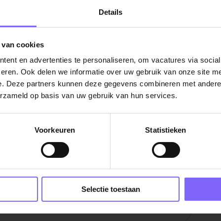
Details
n probleem voor jou.
 van cookies
niet schieten en kom ons entertainmentteam
ent en advertenties te personaliseren, om vacatures via socia
rgetelijke stageperiode! Solliciteer direct
eren. Ook delen we informatie over uw gebruik van onze site me
 spotlights.
e. Deze partners kunnen deze gegevens combineren met andere i
erzameld op basis van uw gebruik van hun services.
licitatieprocedure.
Voorkeuren
Statistieken
rg
|
Horeca vacatures in Limburg
|
Vacatures Front
ning in Limburg
Selectie toestaan