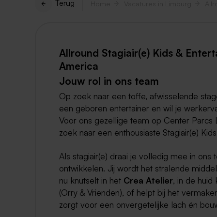
Terug
Home
Vacatures in Limburg
Allround Stagiair(e) Kids & Enter
America
Jouw rol in ons team
Op zoek naar een toffe, afwisselende stag
een geboren entertainer en wil je werkerv
Voor ons gezellige team op Center Parcs 
zoek naar een enthousiaste Stagiair(e) Kids
Als stagiair(e) draai je volledig mee in ons 
ontwikkelen. Jij wordt het stralende midde
nu knutselt in het
Crea Atelier
, in de hui
(Orry & Vrienden), of helpt bij het vermaken
zorgt voor een onvergetelijke lach én bouw