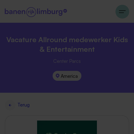
Vacature Allround medewerker Kids
& Entertainment
Center Parcs
America
Terug