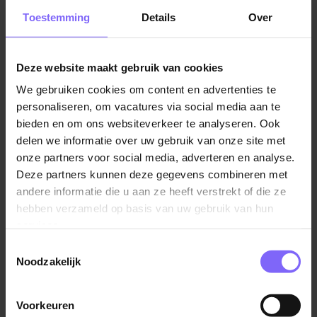
Het aanvragen van een VOG vormt geen
Horeca vacatures in Limburg
Toestemming
Details
Over
probleem voor jou
Deze website maakt gebruik van cookies
Enthousiast geworden?
Laat deze kans niet
schieten en kom ons entertainmentteam op
We gebruiken cookies om content en advertenties te
Vergelijkbare vacatures
Limburgse Peel versterken! Solliciteer direct en wie
personaliseren, om vacatures via social media aan te
bieden en om ons websiteverkeer te analyseren. Ook
weet sta jij binnenkort bij ons in de spotlights.
Medewerker Gametown
delen we informatie over uw gebruik van onze site met
Center Parcs
onze partners voor social media, adverteren en analyse.
Let op: een casting is onderdeel van de
Deze partners kunnen deze gegevens combineren met
sollicitatieprocedure.
America
andere informatie die u aan ze heeft verstrekt of die ze
hebben verzameld op basis van uw gebruik van hun
services.
Toestemmingsselectie
Bijbaan Lifeguard / Badmeester
Noodzakelijk
Center Parcs
Voorkeuren
America