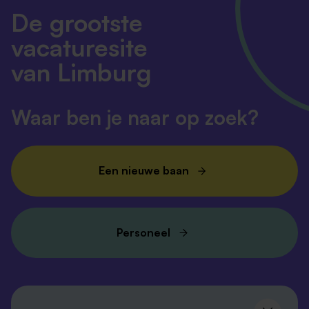
De grootste
vacaturesite
van Limburg
Waar ben je naar op zoek?
Een nieuwe baan
Personeel
Volg ons en