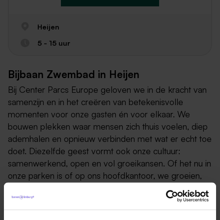
Heijen
5 - 15 uur
Bijbaan Zwembad in Heijen
Bij Center Parcs Europe geloven we in de kracht van
samenzijn en in het creëren van betekenisvolle
momenten voor onze gasten én voor elkaar. We
bouwen plekken waar mensen zich thuis voelen, diep
ademhalen en opnieuw verbinden met wat er echt toe
doet. Diezelfde geest vormt ook onze cultuur:
samenwerkend, open en vol groeikansen. Of het nu in
onze parken is of op ons hoofdkantoor, we groeien,
worden digitaler, authentieker en duurzamer en we
zoeken mensen die met ons mee willen groeien, in
een cultuur waar jouw ideeën tellen, jouw werk ertoe