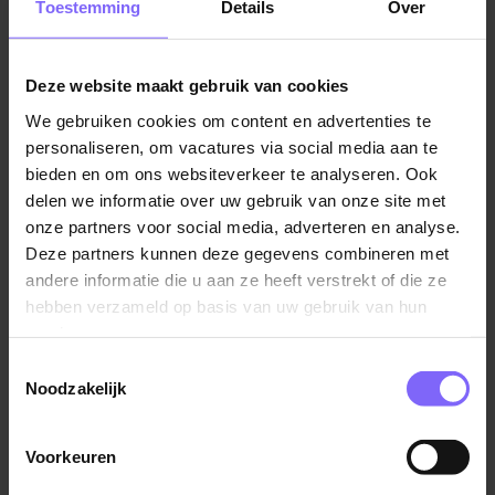
Toestemming
Details
Over
doet en geen dag hetzelfde is.
Deze website maakt gebruik van cookies
Wil jij naast je studie werken in een tropische
waterwereld vol glijbanen en palmbomen? In de Aqua
We gebruiken cookies om content en advertenties te
Mundo zorg jij voor veiligheid van onze gasten én
personaliseren, om vacatures via social media aan te
bezorg je ze een onvergetelijke dag. Samen met je
bieden en om ons websiteverkeer te analyseren. Ook
team werk je in een afwisselende en levendige
delen we informatie over uw gebruik van onze site met
onze partners voor social media, adverteren en analyse.
omgeving, waar je geld verdient, nieuwe vrienden
Deze partners kunnen deze gegevens combineren met
maakt en je ontwikkelt. Wil jij een afwisselende
andere informatie die u aan ze heeft verstrekt of die ze
bijbaan waarin geen dag hetzelfde is? In het Aqua
hebben verzameld op basis van uw gebruik van hun
Mundo zorg jij er samen met je collega's voor dat
services.
onze gasten veilig en onbezorgd kunnen genieten van
een dag vol waterplezier. Je houdt toezicht, helpt
Toestemmingsselectie
Noodzakelijk
gasten waar nodig en draagt bij aan een schone en
gastvrije omgeving.
Jouw dagelijkse impact:
Voorkeuren
Je houdt toezicht in het zwembad en zorgt dat
Lees verder