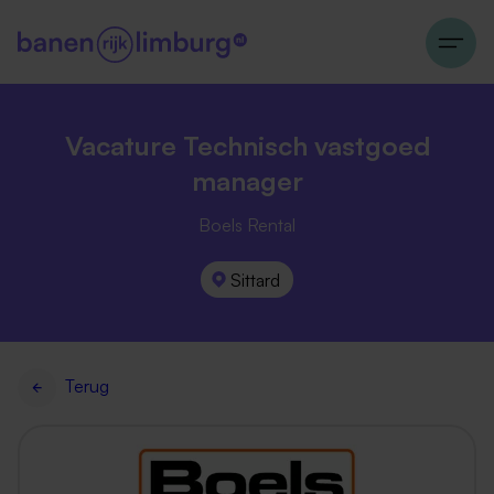
Vacature Technisch vastgoed
manager
Boels Rental
Sittard
Terug