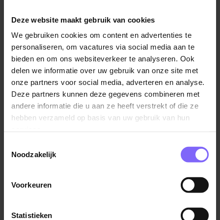
Ervaring met contractmanagement en leveranciers
Vacatures in Sittard
|
Vacatures in Zuid Limburg
|
Facilitaire
(SLA’s)
Deze website maakt gebruik van cookies
vacatures in Limburg
Proactieve en oplossingsgerichte mindset
We gebruiken cookies om content en advertenties te
Sterke organisatorische en analytische
personaliseren, om vacatures via social media aan te
vaardigheden
bieden en om ons websiteverkeer te analyseren. Ook
delen we informatie over uw gebruik van onze site met
Nauwkeurig en communicatief sterk
Vergelijkbare vacatures
onze partners voor social media, adverteren en analyse.
Ervaring met systemen zoals Topdesk of O-
Deze partners kunnen deze gegevens combineren met
Prognose is een pré
andere informatie die u aan ze heeft verstrekt of die ze
Teamleider Interne Service
Goede beheersing van Nederlands, Duits en
hebben verzameld op basis van uw gebruik van hun
Zuyderland
Engels
services.
Geleen
Toestemmingsselectie
Noodzakelijk
Vastgoed onderhouden in een internationale setting!
Voorkeuren
Supervisor Facility Hard Services
Statistieken