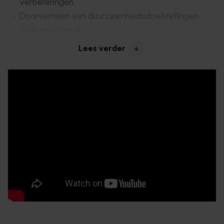
verbeteringen
Doorvertalen van duurzaamheidsdoelstellingen
naar onderhoud
Schakelen met interne stakeholders en
Lees verder
servicedesk bij storingen
Beheren en actualiseren van technische dossiers
Opstellen en uitvoeren van
meerjarenonderhoudsplannen
Dit bieden we jou
Salaris tussen €3.951 en €5.643 bruto per maand
obv 40 uur
Een aantrekkelijke bonusregeling
28 verlofdagen per jaar en de mogelijkheid om 5
dagen bij te kopen.
Hybride werkplek (3 dagen op kantoor in Sittard en