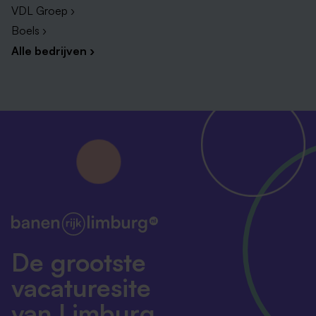
VDL Groep ›
Boels ›
Alle bedrijven ›
De grootste
vacaturesite
van Limburg