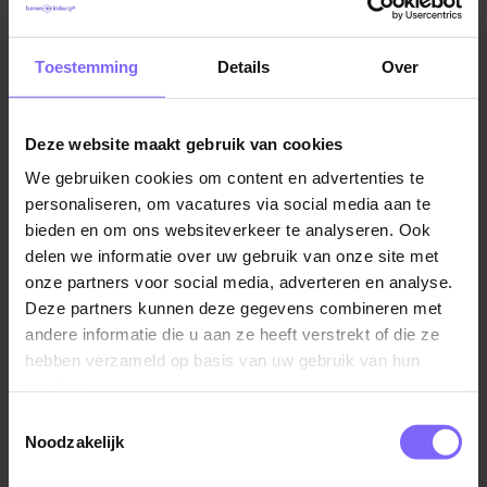
Er wordt tegenwoordig vaak gesproken over tekorten
aan personeel in het onderwijs. Maar geen zorgen! Bij
Toestemming
Details
Over
Banenrijklimburg zijn er volop mogelijkheden om jouw
droombaan te verwezenlijken. Ons uitgebreide
aanbod aan onderwijs vacatures biedt een
Deze website maakt gebruik van cookies
verscheidenheid aan. Hierdoor kun je de perfecte
We gebruiken cookies om content en advertenties te
functie vinden die naadloos aansluit bij jouw wensen
personaliseren, om vacatures via social media aan te
en expertise.
bieden en om ons websiteverkeer te analyseren. Ook
delen we informatie over uw gebruik van onze site met
onze partners voor social media, adverteren en analyse.
Deze partners kunnen deze gegevens combineren met
andere informatie die u aan ze heeft verstrekt of die ze
hebben verzameld op basis van uw gebruik van hun
services.
Toestemmingsselectie
Noodzakelijk