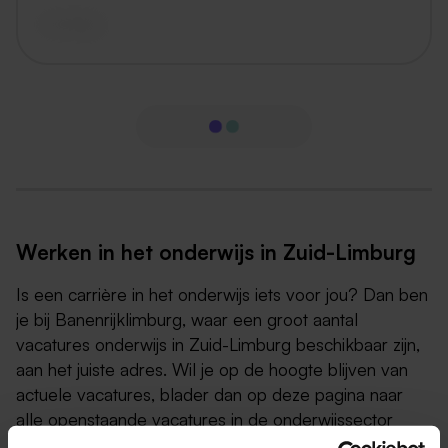
vandaag
Werken in het onderwijs in Zuid-Limburg
Is een carrière in het onderwijs iets voor jou? Dan ben
je bij Banenrijklimburg, waar een groot aantal
vacatures onderwijs in Zuid-Limburg beschikbaar zijn,
aan het juiste adres. Wil je op de hoogte blijven van
actuele vacatures, blader dan op deze pagina naar
alle openstaande vacatures in de onderwijssector