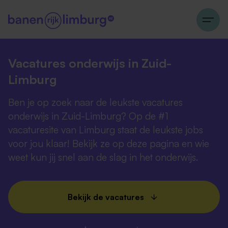
Vacatures onderwijs in Zuid-
Limburg
Ben je op zoek naar de leukste vacatures
onderwijs in Zuid-Limburg? Op de #1
vacaturesite van Limburg staat de leukste jobs
voor jou klaar! Bekijk ze op deze pagina en wie
weet kun jij snel aan de slag in het onderwijs.
Bekijk de vacatures