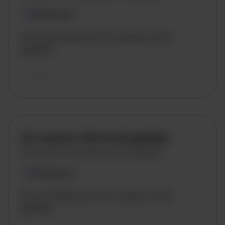
Plaatsnaam
De omschrijving van de vacature wordt
geladen..
vandaag
De vacature titel wordt geladen
De vacature omschrijving wordt geladen
Plaatsnaam
De omschrijving van de vacature wordt
geladen..