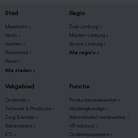
Vacatures bij Stichting LVO
Stad
Regio
Onderwijs banen in overige Limburgse steden
Maastricht ›
Zuid-Limburg ›
Venlo ›
Midden-Limburg ›
Wil je carrière maken in het onderwijs en dat ook nog
eens in de buurt? Duik hieronder in ons overzicht van
Heerlen ›
Noord-Limburg ›
onderwijs banen in verschillende steden. Jouw
Roermond ›
Alle regio's ›
toekomstige droombaan zou zomaar binnen
Weert ›
handbereik kunnen zijn!
Alle steden ›
Onderwijs vacatures Heerlen
Vakgebied
Functie
Onderwijs vacatures Maastricht
Onderwijs ›
Productiemedewerker ›
Onderwijs vacatures Roermond
Techniek & Productie ›
Verpleegkundige ›
Onderwijs vacatures Venlo
Zorg & welzijn ›
Administratief medewerker ›
Onderwijs vacatures Weert
Administratie ›
HR adviseur ›
ICT ›
Onderwijsassistent ›
Overige vacatures in Zuid-Limburg