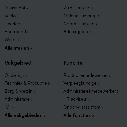
Vacatures in Peel en Maas
Maastricht ›
Zuid-Limburg ›
Vacatures in Horst aan de Maas
Venlo ›
Midden-Limburg ›
Vacatures in Reuver
Heerlen ›
Noord-Limburg ›
Vacatures in Tegelen
Roermond ›
Alle regio's ›
Weert ›
Alle steden ›
Vakgebied
Functie
Onderwijs ›
Productiemedewerker ›
Techniek & Productie ›
Verpleegkundige ›
Zorg & welzijn ›
Administratief medewerker ›
Administratie ›
HR adviseur ›
ICT ›
Onderwijsassistent ›
Soorten banen in Venlo
Alle vakgebieden ›
Alle functies ›
Heel wat sectoren hebben een tekort aan
arbeidskrachten in Venlo. Vanwege deze schaarste zijn