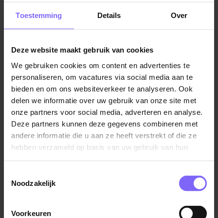
Toestemming
Details
Over
Heb je (nog) geen diploma? Geen probleem! Voor
een bijbaan in Venlo heb je meestal geen diploma
nodig. Bovendien worden deeltijdbanen vooral
Deze website maakt gebruik van cookies
uitgevoerd door scholieren of studenten. De meeste
bijbaantjes kun je vinden in de horeca of in
We gebruiken cookies om content en advertenties te
personaliseren, om vacatures via social media aan te
supermarkten. De gemiddelde duur is 8 uur per
bieden en om ons websiteverkeer te analyseren. Ook
week. Ook voor deze jobs zijn er genoeg vacatures in
delen we informatie over uw gebruik van onze site met
Venlo.
onze partners voor social media, adverteren en analyse.
Deze partners kunnen deze gegevens combineren met
Zie jij het zitten om een centje bij te verdienen? Bekijk
andere informatie die u aan ze heeft verstrekt of die ze
dan de
vacatures voor een bijbaan in Venlo
! Ook voor
hebben verzameld op basis van uw gebruik van hun
parttime vacatures zijn er genoeg mogelijkheden in
services.
Venlo! Hiervoor kun je onze vacaturepagina met
Toestemmingsselectie
parttime vacatures in Venlo bekijken.
Noodzakelijk
Al met al, werk zoeken in Venlo is makkelijker dan je
denkt! Met de Venlo vacatures die beschikbaar zijn, is
Voorkeuren