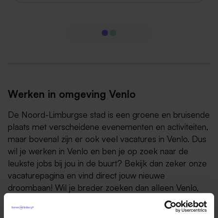
Werken in omgeving Venlo
De Noord-Limburgse stad is een groene en bruisende
plaats met verscheidene evenementen en activiteiten,
maar bovenal zijn er ook veel vacatures in Venlo. Dus
wil je werken in Venlo en ben je op zoek naar de
leukste jobs bij jou in de buurt? Bekijk dan zeker onze
vacaturepagina en vind direct jouw nieuwe
droombaan! Wil je breder zoeken dan alleen Venlo,
dan kun je natuurlijk ook de nieuwste vacatures in
Noord-Limburg bekijken!