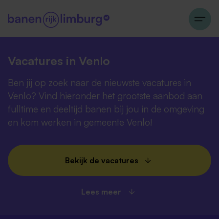
Vacatures in Venlo
Ben jij op zoek naar de nieuwste vacatures in
Venlo? Vind hieronder het grootste aanbod aan
fulltime en deeltijd banen bij jou in de omgeving
en kom werken in gemeente Venlo!
Bekijk de vacatures
Lees meer