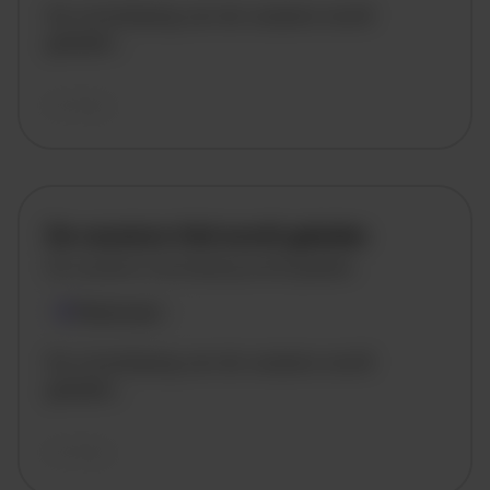
De omschrijving van de vacature wordt
geladen..
vandaag
De vacature titel wordt geladen
De vacature omschrijving wordt geladen
Plaatsnaam
De omschrijving van de vacature wordt
geladen..
vandaag