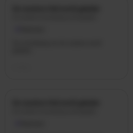
De vacature titel wordt geladen
De vacature omschrijving wordt geladen
Plaatsnaam
De omschrijving van de vacature wordt
geladen..
vandaag
De vacature titel wordt geladen
De vacature omschrijving wordt geladen
Plaatsnaam