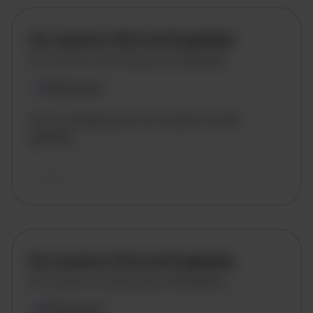
De vacature titel wordt geladen
De vacature omschrijving wordt geladen
Plaatsnaam
De omschrijving van de vacature wordt
geladen..
vandaag
De vacature titel wordt geladen
De vacature omschrijving wordt geladen
Plaatsnaam