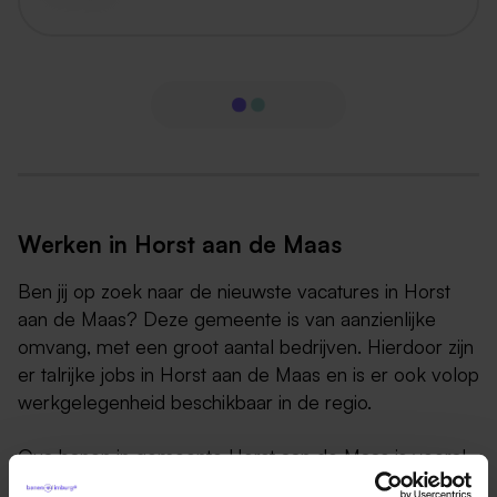
Werken in Horst aan de Maas
Ben jij op zoek naar de nieuwste vacatures in Horst
aan de Maas? Deze gemeente is van aanzienlijke
omvang, met een groot aantal bedrijven. Hierdoor zijn
er talrijke jobs in Horst aan de Maas en is er ook volop
werkgelegenheid beschikbaar in de regio.
Qua banen in gemeente Horst aan de Maas is vooral
veel werk te vinden in de landbouw, de toeristische