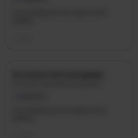
De omschrijving van de vacature wordt
geladen..
vandaag
De vacature titel wordt geladen
De vacature omschrijving wordt geladen
Plaatsnaam
De omschrijving van de vacature wordt
geladen..
vandaag