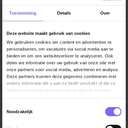
sector en de industrie. Er zijn ook diverse winkels en
dienstverlenende bedrijven gevestigd. In de
Toestemming
Details
Over
afgelopen jaren is er hard gewerkt aan de
ontwikkeling van de gemeente als toeristische
bestemming, wat heeft geleid tot een toename van
Deze website maakt gebruik van cookies
het aantal jobs in deze sector. Veel inwoners werken
We gebruiken cookies om content en advertenties te
tevens ook in de grote steden Venlo of Venray, maar
personaliseren, om vacatures via social media aan te
ook in de nabijgelegen gemeente Peel en Maas.
bieden en om ons websiteverkeer te analyseren. Ook
delen we informatie over uw gebruik van onze site met
onze partners voor social media, adverteren en analyse.
Deze partners kunnen deze gegevens combineren met
andere informatie die u aan ze heeft verstrekt of die ze
hebben verzameld op basis van uw gebruik van hun
services.
Toestemmingsselectie
Noodzakelijk