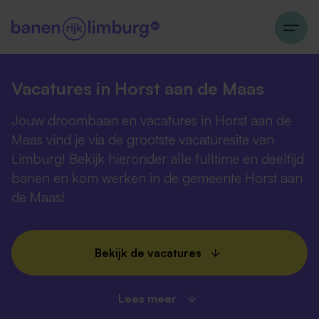
Vacatures in Horst aan de Maas
Jouw droombaan en vacatures in Horst aan de
Maas vind je via de grootste vacaturesite van
Limburg! Bekijk hieronder alle fulltime en deeltijd
banen en kom werken in de gemeente Horst aan
de Maas!
Bekijk de vacatures
Lees meer