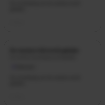
De omschrijving van de vacature wordt
geladen..
vandaag
De vacature titel wordt geladen
De vacature omschrijving wordt geladen
Plaatsnaam
De omschrijving van de vacature wordt
geladen..
vandaag