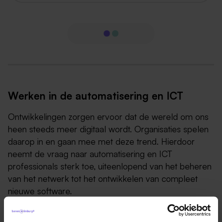
Werken in de automatisering en ICT
Ontwikkelingen zorgen ervoor dat de wereld om ons
heen steeds meer digitaal wordt. Organisaties spelen
daarop in en gaan mee met deze trend. Hierdoor
neemt de vraag naar
automatisering
en
ICT
professionals sterk toe, uiteenlopend van het beheren
van het netwerk tot het ontwikkelen van compleet
nieuwe software.
Het vakgebied is onder te verdelen twee categorieën.