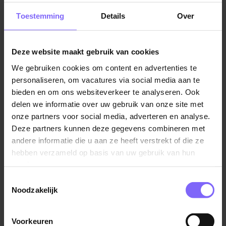
Toestemming
Details
Over
ICT
ICT betekent informatie- en communicatietechnologie.
Deze website maakt gebruik van cookies
Deze branche gaat namelijk over telecommunicatie,
We gebruiken cookies om content en advertenties te
computers en informatiesystemen. Het ontwikkelen
personaliseren, om vacatures via social media aan te
en beheren van systemen, databanken en netwerken
bieden en om ons websiteverkeer te analyseren. Ook
zijn taken die hieronder vallen. Ook het ontwerpen en
delen we informatie over uw gebruik van onze site met
schrijven van een nieuwe software kan tot je pakket
onze partners voor social media, adverteren en analyse.
behoren. De sector wordt vaak als volgt ingedeeld:
Deze partners kunnen deze gegevens combineren met
andere informatie die u aan ze heeft verstrekt of die ze
hebben verzameld op basis van uw gebruik van hun
Hardware
services.
De producten die bij de categorie hardware
Toestemmingsselectie
horen zijn onder andere desk- en laptops,
Noodzakelijk
beeldschermen en tablets. Je kunt aan de slag
als hardware engineer die computeronderdelen
Voorkeuren
ontwerpt, maar ook een systeembeheerder valt