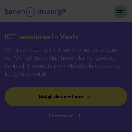
ICT vacatures in Venlo
Wil jij een baan als ICT-werknemer in de buurt
van Venlo? Bekijk dan hieronder het grootste
aanbod IT vacatures, van Helpdeskmedewerker
tot Data Scientist!
Bekijk de vacatures
Lees meer