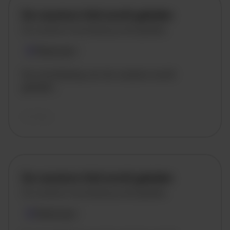
De vacature titel wordt geladen
De vacature omschrijving wordt geladen
Plaatsnaam
De omschrijving van de vacature wordt
geladen..
vandaag
De vacature titel wordt geladen
De vacature omschrijving wordt geladen
Plaatsnaam