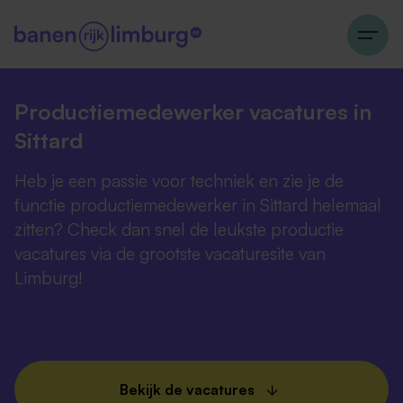
Productiemedewerker vacatures in
Sittard
Heb je een passie voor techniek en zie je de
functie productiemedewerker in Sittard helemaal
zitten? Check dan snel de leukste productie
vacatures via de grootste vacaturesite van
Limburg!
Bekijk de vacatures