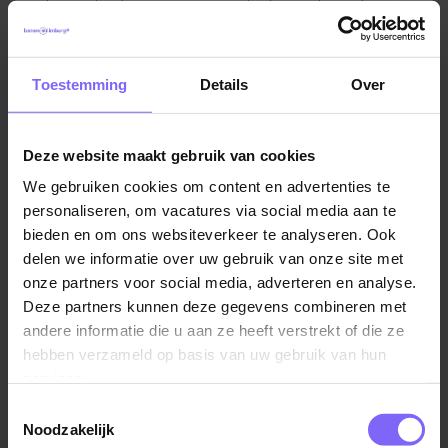
werkzaamheden van een productiemedewerker.
Als productiemedewerker speel je een cruciale rol in
het productieproces. Je draagt de
Toestemming
Details
Over
verantwoordelijkheid voor het tijdig en volgens de
hoogste kwaliteitsnormen maken van producten. Je
taken zijn divers en uitgebreid. Je richt je op het
Deze website maakt gebruik van cookies
samenstellen van onderdelen tot een volledig product
We gebruiken cookies om content en advertenties te
en het bedienen van machines, waarbij je ervoor zorgt
personaliseren, om vacatures via social media aan te
dat alles zorgvuldig is ingesteld en goed functioneert.
bieden en om ons websiteverkeer te analyseren. Ook
Bovendien voer je kwaliteitscontroles uit om te
delen we informatie over uw gebruik van onze site met
waarborgen dat de producten aan alle vereisten
onze partners voor social media, adverteren en analyse.
voldoen. Je verpakt de voltooide producten en
Deze partners kunnen deze gegevens combineren met
bereidt ze voor verzending klaar. Daarnaast zorg je
andere informatie die u aan ze heeft verstrekt of die ze
voor een veilige en nette werkomgeving door
hebben verzameld op basis van uw gebruik van hun
apparatuur en werkruimtes schoon en goed in goede
services.
staat te houden.
Toestemmingsselectie
Noodzakelijk