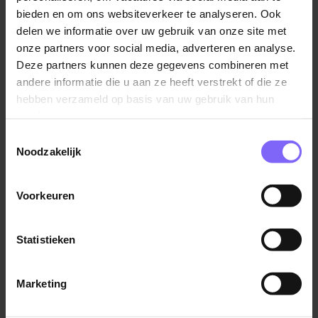
Je geeft uitvoering aan de hygiënecode (HACCP)
bieden en om ons websiteverkeer te analyseren. Ook
en je hebt dagelijks contact met de
delen we informatie over uw gebruik van onze site met
zorgprofessionals.
onze partners voor social media, adverteren en analyse.
Deze partners kunnen deze gegevens combineren met
Je komt vooralsnog te werken op een drukke
andere informatie die u aan ze heeft verstrekt of die ze
Lees verder
afdeling met een zwaardere patiënten doelgroep.
hebben verzameld op basis van uw gebruik van hun
services.
Wat neem je mee?
Toestemmingsselectie
Noodzakelijk
Mbo 2 werk- en denkniveau.
Affiniteit met voeding.
Voorkeuren
Ervaring met geautomatiseerde administratieve
systemen en handigheid met de computer/IPad.
Een zelfstandige houding, een groot
Statistieken
verantwoordelijkheidsgevoel en je bent
nauwkeurig.
Marketing
Bekendheid met HACCP, kennis van
slikproblematiek en ervaring als voedingsassistent