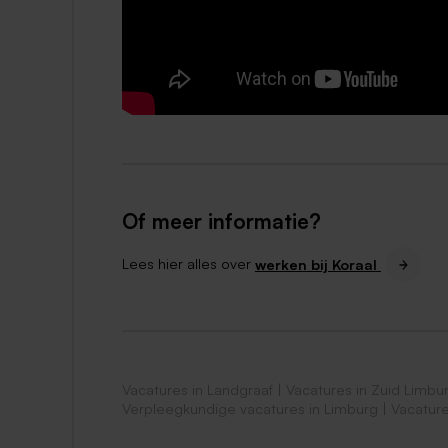
Koraal Vitaal
: op ons online platform
werkomstandigheden, balans werk&priv
Wie zoeken wij?
Voor deze veelzijdige functie zoeken wij 
sterk is. Je voelt je thuis in een medisc
taken. Daarnaast werk je graag samen met co
verantwoordelijkheid nemen. Herken jij jezel
Of meer informatie?
En verder..
Lees hier alles over
werken bij Koraal
Je hebt bij voorkeur een diploma als d
opleiding zoals verpleegkundige MBO n
kennis van de problematiek van onze d
Ervaring in een vergelijkbare functie is 
Je hebt affiniteit en ervaring met onze 
Vacatures in Landgraaf
|
Vacatures in Zuid Limbu
Verpleegkundige vacatures in Limburg
|
Vacature
Je hebt uitgebreide kennis en ervaring