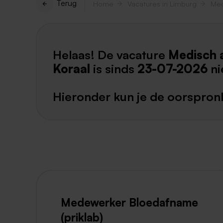
Terug
Home
Vacatures in Limburg
Med
Helaas! De vacature
Medisch a
Koraal
is sinds
23-07-2026
ni
Hieronder kun je de oorspronk
Medewerker Bloedafname
(priklab)