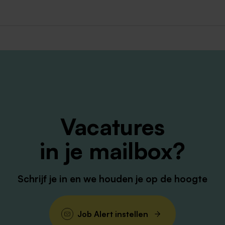
kun je contact opnemen met Hans Orbons (Teamleider) via
ern geplaatst. Bij gebleken geschiktheid hebben interne
 vacatures.
Vacatures
r dan direct en stuur ons je CV en motivatiebrief via het
in je mailbox?
ng omtrent gedrag (VOG) een vereiste. Tevens is bij
ren en Onbesproken Gedrag, afgegeven door de voormalig
Schrijf je in en we houden je op de hoogte
een referentie worden opgevraagd.
Job Alert instellen