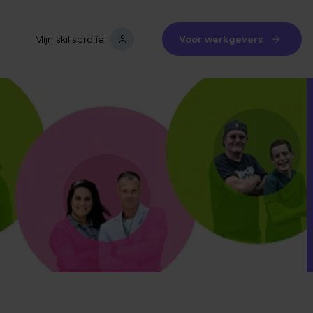
Mijn skillsprofiel
Voor werkgevers