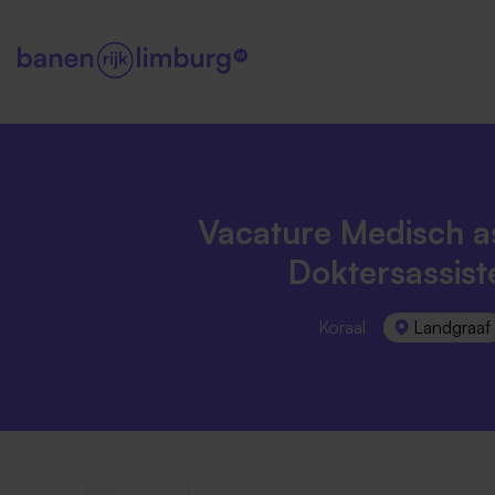
Vacature Medisch as
Doktersassist
Koraal
Landgraaf