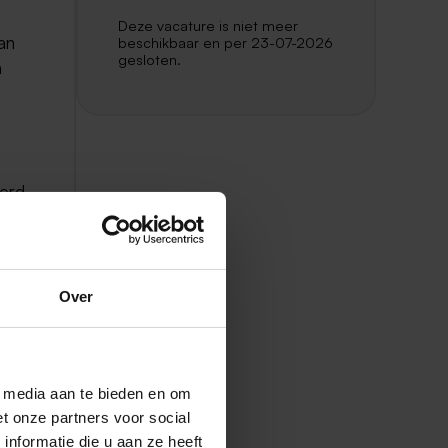
Deze vacature is niet meer
an
beschikbaar en per 23-07-2026
gesloten.
n
eerd
Over
l media aan te bieden en om
t onze partners voor social
op-
nformatie die u aan ze heeft