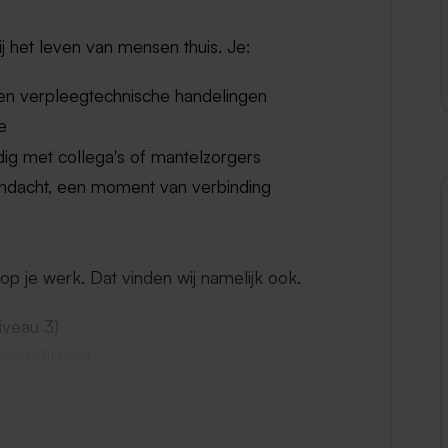
ij het leven van mensen thuis. Je:
 en verpleegtechnische handelingen
e
jdig met collega's of mantelzorgers
andacht, een moment van verbinding
jn op je werk. Dat vinden wij namelijk ook.
iveau 3)
ordelijkheid
ee