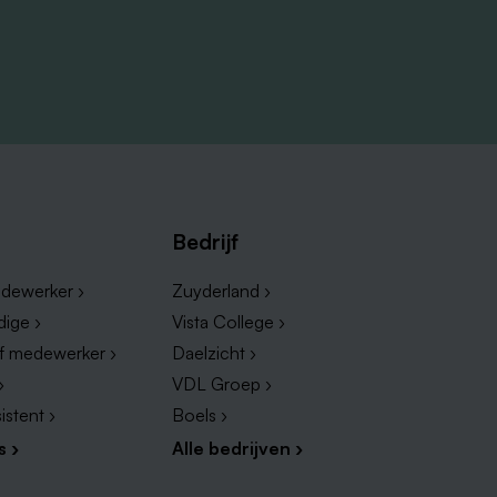
Bedrijf
dewerker ›
Zuyderland ›
dige ›
Vista College ›
ef medewerker ›
Daelzicht ›
›
VDL Groep ›
istent ›
Boels ›
s ›
Alle bedrijven ›