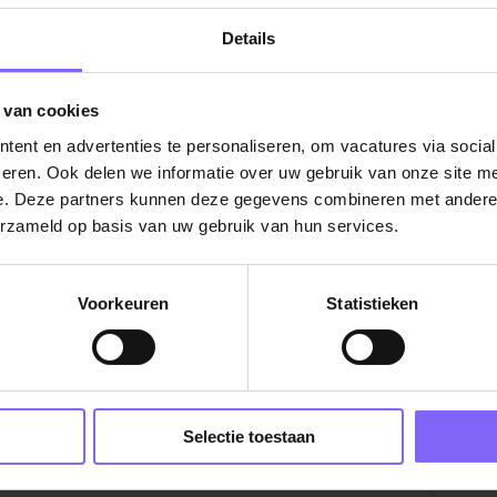
t werken in onze wijk bijzonder maakt, is de
Details
g en persoonlijk contact. Je komt bij mensen
elke impact jouw zorg heeft op hun dagelijks
eeft veel voldoening.
 van cookies
ent en advertenties te personaliseren, om vacatures via socia
eren. Ook delen we informatie over uw gebruik van onze site me
ele organisatie waar je kunt bouwen aan jouw
e. Deze partners kunnen deze gegevens combineren met andere i
erzameld op basis van uw gebruik van hun services.
1 en €3.864,43 bruto per maand op basis
onregelmatigheidstoeslag
Voorkeuren
Statistieken
tkering en ORT (22% – 60%)
w ideeën
rg
|
Vacatures Zorg in Limburg
|
Vacatures in de
are en overzichtelijke planning
g
|
Verpleegkundige vacatures in Limburg
|
unctioneren
Selectie toestaan