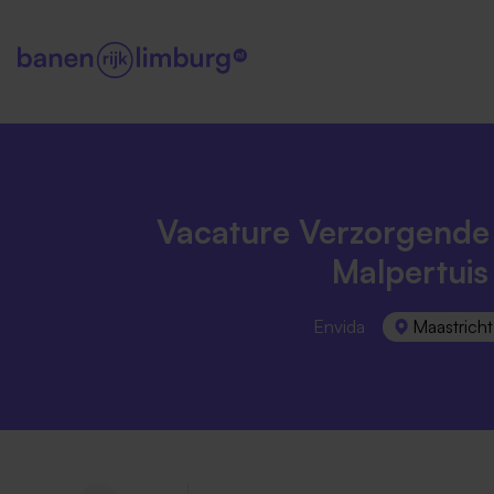
Vacature Verzorgende 
Malpertuis
Envida
Maastricht