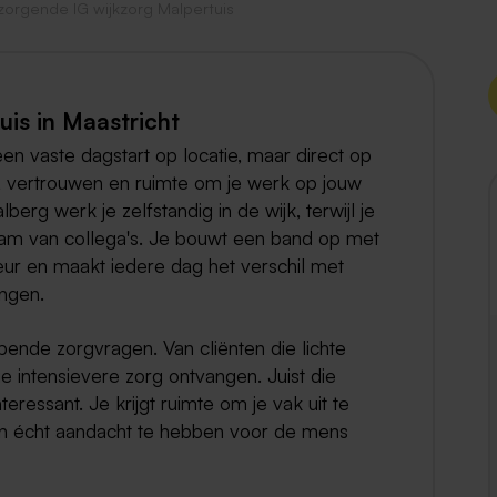
zorgende IG wijkzorg Malpertuis
Weert
Kerkrade
is in Maastricht
en vaste dagstart op locatie, maar direct op
id, vertrouwen en ruimte om je werk op jouw
erg werk je zelfstandig in de wijk, terwijl je
team van collega's. Je bouwt een band op met
ur en maakt iedere dag het verschil met
ingen.
opende zorgvragen. Van cliënten die lichte
 intensievere zorg ontvangen. Juist die
eressant. Je krijgt ruimte om je vak uit te
en écht aandacht te hebben voor de mens