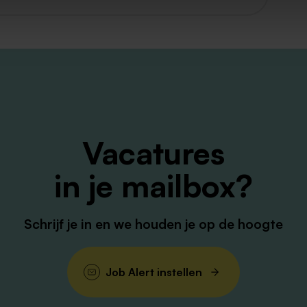
perspectief. Leuk dat je je voor onze cliënten
ustus 2026
via de knop hieronder. Heb jij
in de wijk je aan of heb je nog vragen?
 Jessica Pirson (
06-57980617
) of mail naar
Vacatures
in je mailbox?
Schrijf je in en we houden je op de hoogte
Job Alert instellen