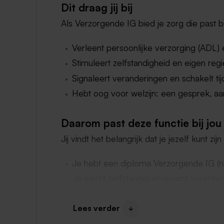
Dit draag jij bij
Als Verzorgende IG bied je zorg die past b
Verleent persoonlijke verzorging (ADL)
Stimuleert zelfstandigheid en eigen regi
Signaleert veranderingen en schakelt ti
Hebt oog voor welzijn: een gesprek, a
Daarom past deze functie bij jou
Jij vindt het belangrijk dat je jezelf kunt zi
Je hebt een diploma Verzorgende IG (n
Je werkt zelfstandig en neemt verantwo
Je houdt van diversiteit en afwisseling
Je communiceert open en eerlijk
Lees verder
Je brengt professionaliteit én humor m