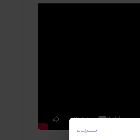
Over ons en je collega's
Zorg verlenen kan overal. Maar bij Envida
en ondersteuning aan ouderen en mensen 
Maastricht en het Heuvelland. Dat doen we 
Met ruim 4.000 collega's zijn we een van 
en we blijven groeien. Wat ons ondersche
welzijn. We kijken niet alleen naar de zor
geldt net zo goed voor onze medewerkers.
ruimte is voor persoonlijke aandacht, same
medewerkers die zich gezien, gehoord en
Samen zorgen wij voor de juiste zorg.
Het wijkteam Malpertuis en Malberg bestaat
vinden wanneer dat nodig is. Hoewel je zelfs
alleen voor. De lijnen zijn kort, er wordt
elkaar waar mogelijk. Samen zorgen we er