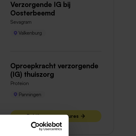
Verzorgende IG bij
Oosterbeemd
Sevagram
Valkenburg
Oproepkracht verzorgende
(IG) thuiszorg
Proteion
Panningen
Bekijk meer vacatures