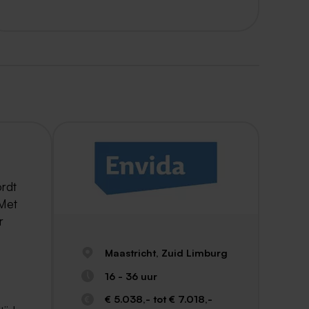
ordt
 Met
r
Maastricht, Zuid Limburg
16 - 36 uur
€ 5.038,- tot € 7.018,-