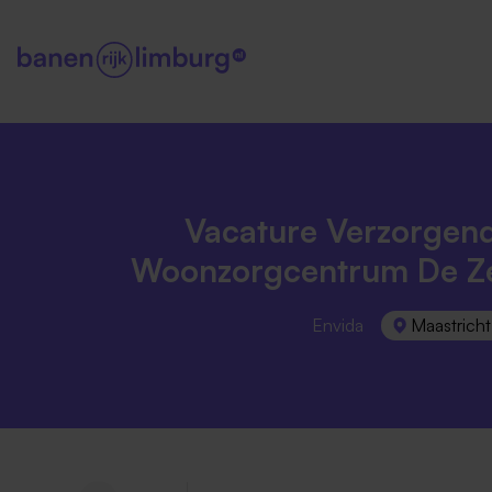
Vacature Verzorgend
Woonzorgcentrum De Z
Envida
Maastricht