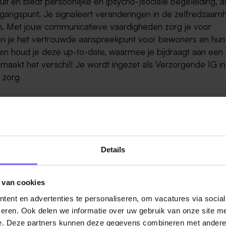
 en biedt persoonlijke en (psycho-)sociale begeleiding, alt
gangspunt. Je signaleert veranderingen in de zelfredzaam
ven. Met jouw communicatieve vaardigheden zorg je voor
en je het vertrouwde aanspreekpunt voor bewoners en hun
 en houd je deze up-to-date, waarmee je bijdraagt aan een
akt het verschil! Je wordt ingezet als Verzorgende IG in
 zorg
 of je behaalt dit diploma binnenkort
n team en beschikt over goede communicatieve vaardighed
sche cliënten)
Details
 en bent open voor feedback en ontwikkeling
 van cookies
ners en streeft naar de hoogste kwaliteit van zorg. Bij De
ent en advertenties te personaliseren, om vacatures via socia
iale sfeer waarin we samen bouwen aan de zorg van morg
eren. Ook delen we informatie over uw gebruik van onze site me
ien en je verder te ontwikkelen in een dynamische omgeving
e. Deze partners kunnen deze gegevens combineren met andere i