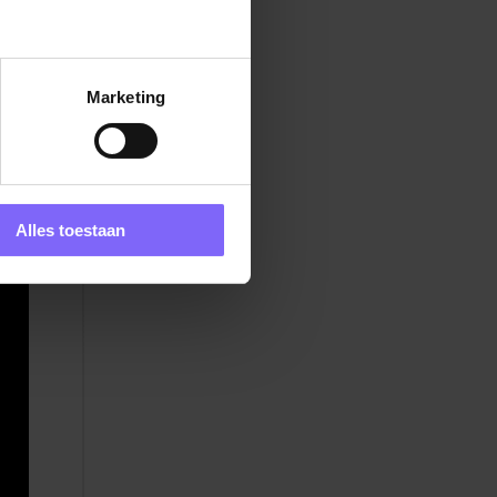
Marketing
en
m
w
Alles toestaan
en
r
5