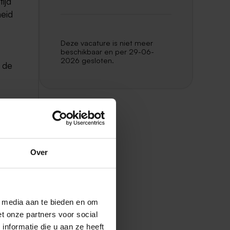
ijd
heid
Deze vacature is niet meer
beschikbaar en per 29-06-
2026 gesloten.
 de
en
Over
l media aan te bieden en om
en.
t onze partners voor social
 die
nformatie die u aan ze heeft