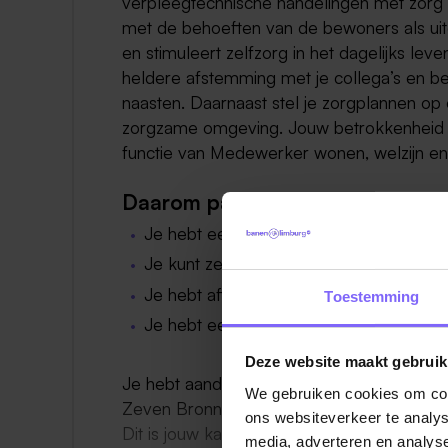
verpleegtechnische handelingen met zorg uit
met de behoeften van de bewoners als uit
en stimuleert zelfzorg in het dagelijks le
heldere afstemming met je collega’s en b
naasten. Daarnaast stel je zorgplannen op
zorgzame omgeving. Jouw betrokkenheid ma
functie van Medewerker wonen, welzijn en
Daarom past deze functie bij jou
Je hebt een diploma als Verzorgende IG
Je kunt zelfstandig werken binnen ee
Je hebt affiniteit met PG (psychogeriatri
Toestemming
Je hebt een positieve, lerende houding
Deze website maakt gebruik
Je hebt aandacht voor het welzijn van bewo
We gebruiken cookies om cont
Zeven Bronnen heerst een open en colleg
ons websiteverkeer te analys
Dit is jouw kans om je talenten te laten z
media, adverteren en analys