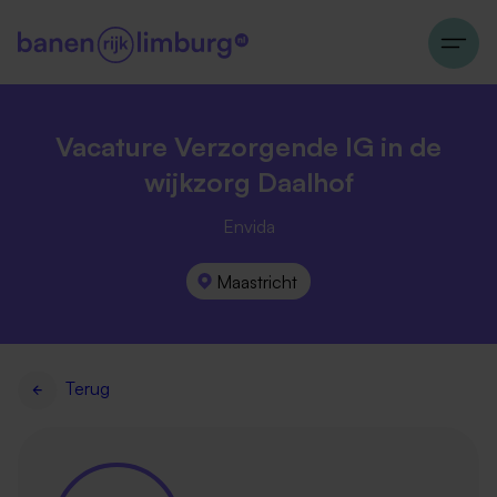
Vacature Verzorgende IG in de
wijkzorg Daalhof
Envida
Maastricht
Terug