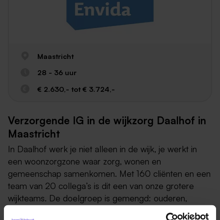
Maastricht
28 - 36 uur
€ 2.630,- tot € 3.724,-
Verzorgende IG in de wijkzorg Daalhof in
Maastricht
In Daalhof werk je niet alleen in de wijk, je werkt in
een woonzorgzone waar zorg, wonen en
gemeenschap samenkomen. Met 160 cliënten en een
team van 20 collega’s is dit een van onze grotere
wijkteams. De doelgroep is gemengd: ouderen,
cliënten met psychische problematiek en