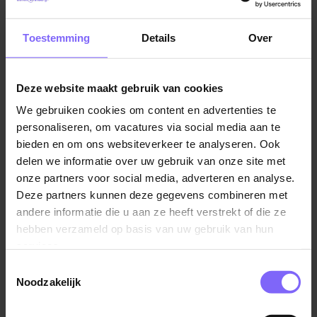
uiteenlopende zorgvragen. Dat maakt het werk
inhoudelijk uitdagend én veelzijdig. Wat Daalhof uniek
maakt? De wijkpoli. Een vernieuwend concept waarin
Toestemming
Details
Over
zorg, behandeling en samenwerking centraal staan.
Hier werk je niet alleen in routes, maar ook in
Deze website maakt gebruik van cookies
verbinding met collega’s, huisartsen, apotheken, fysio’s
en andere partners in de wijk.
We gebruiken cookies om content en advertenties te
personaliseren, om vacatures via social media aan te
Dit draag jij bij
bieden en om ons websiteverkeer te analyseren. Ook
delen we informatie over uw gebruik van onze site met
Als Verzorgende IG in Daalhof werk je in een
onze partners voor social media, adverteren en analyse.
dynamische omgeving waar zorg en welzijn hand in
Deze partners kunnen deze gegevens combineren met
hand gaan
andere informatie die u aan ze heeft verstrekt of die ze
hebben verzameld op basis van uw gebruik van hun
Verleent persoonlijke verzorging (ADL) en
services.
verpleegtechnische handelingen
Toestemmingsselectie
Stimuleert zelfstandigheid en eigen regie
Noodzakelijk
Signaleert veranderingen en schakelt tijdig met
collega’s of mantelzorgers