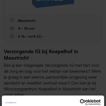
Maastricht
4 - 36 uur
€ 16,- tot € 22,-
Verzorgende IG bij Koepelhof in
Maastricht
Ben jij een toegewijde Verzorgende IG met hart voor
de zorg en oog voor het welzijn van bewoners? Werk
je graag in een warme, persoonlijke omgeving waar
aandacht en kwaliteit centraal staan? Dan ben je bij
Woonzorgcentrum Koepelhof in Maastricht aan het
juiste adres.