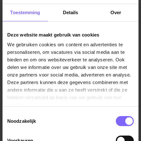
In jouw rol als Verzorgende IG, binnen de functie van
Medewerker Wonen, Welzijn en Zorg, draag je iedere
Toestemming
Details
Over
dag bij aan het welzijn en de kwaliteit van leven van
onze bewoners. Met jouw betrokkenheid en zorg
maak je écht het verschil in hun dagelijks leven.
Deze website maakt gebruik van cookies
We gebruiken cookies om content en advertenties te
Dit draag jij bij
personaliseren, om vacatures via social media aan te
Je voert verpleegtechnische handelingen met zorg
bieden en om ons websiteverkeer te analyseren. Ook
en aandacht uit.
delen we informatie over uw gebruik van onze site met
Je biedt persoonlijke en (psycho-)sociale
onze partners voor social media, adverteren en analyse.
Deze partners kunnen deze gegevens combineren met
begeleiding afgestemd op bewoners.
andere informatie die u aan ze heeft verstrekt of die ze
Je stimuleert zelfredzaamheid en signaleert
hebben verzameld op basis van uw gebruik van hun
veranderingen in gezondheid en welzijn.
services.
Je werkt nauw samen met collega’s en bent het
Toestemmingsselectie
vertrouwde aanspreekpunt voor bewoners en
Noodzakelijk
naasten.
Je stelt zorgplannen op en houdt deze up-to-date,
Voorkeuren