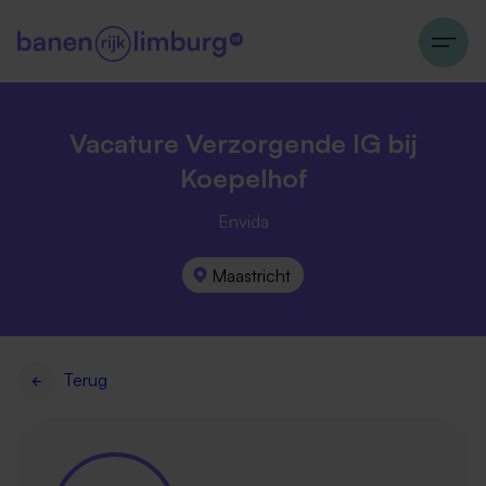
Vacature Verzorgende IG bij
Koepelhof
Envida
Maastricht
Terug