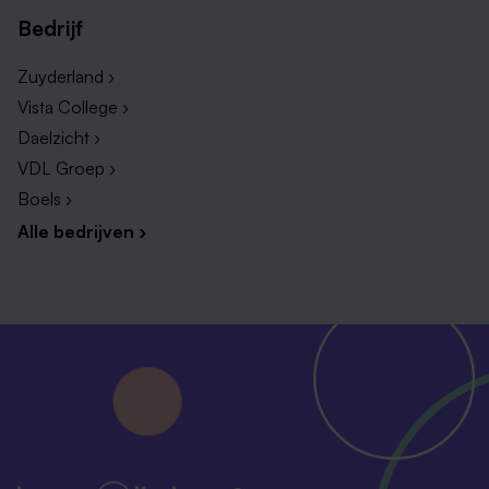
morgen
Bedrijf
Aantrekkelijke extra’s zoals een fietsregeling,
Zuyderland ›
korting op leuke uitjes en activiteiten via Fit & Fun
Vista College ›
Alle ruimte voor groei met volop kansen voor
Daelzicht ›
(bij)scholing en jouw eigen ideeën
VDL Groep ›
Werk met betekenis, waarin jij écht het verschil
Boels ›
maakt voor cliënten en de zorg van morgen
Alle bedrijven ›
Voorrang op een betaalbare huurwoning waarvoor
je geen inschrijving nodig hebt.
Bekijk de
mogelijkheden via wonen via Envida.
Klaar voor je volgende stap?
Leuk dat je je voor onze bewoners wilt inzetten! Je
kunt solliciteren via de knop hieronder. Heb je nog
vragen? Neem dan contact op met ons
recruitmentteam via
werken@envida.nl
of
043 - 631