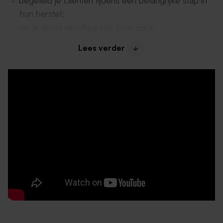
begeleid je cliënten tijdens een belangrijke stap in
hun herstel;
zie je direct resultaat van jouw zorg;
krijg je ruimte om mee te denken over de
Lees verder
ontwikkeling van de afdeling;
is geen dag hetzelfde.
Dit draag jij bij
Als verpleegkundige op onze nieuwe afdeling Acute
Korte Opname (AKO) ben je een belangrijke schakel in
het herstel van cliënten. Je kijkt verder dan de
medische zorg alleen en helpt cliënten stap voor stap
toe te werken naar een veilige terugkeer naar huis.
Je:
verleent verpleegkundige zorg en voert
verpleegtechnische handelingen uit;