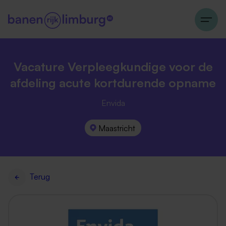
Vacature Verpleegkundige voor de
afdeling acute kortdurende opname
Envida
Maastricht
Terug