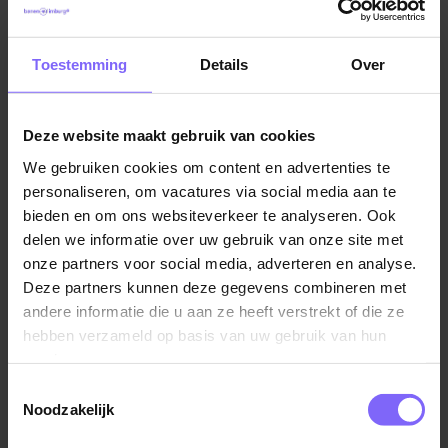
vorm van zorg.
Vacatures in Maastricht
|
Vacatures in Zuid Limburg
|
Vacatures Zorg in Limburg
|
Vacatures in de ouderenzorg
Toestemming
Details
Over
Daarom past deze functie bij jou
Als verpleegkundige op onze nieuwe afdeling Acute
Korte Opname (AKO) ben je een belangrijke schakel in
Deze website maakt gebruik van cookies
het herstel van cliënten. Je kijkt verder dan de
Vergelijkbare vacatures
We gebruiken cookies om content en advertenties te
medische zorg alleen en helpt cliënten stap voor stap
personaliseren, om vacatures via social media aan te
toe te werken naar een veilige terugkeer naar huis.
bieden en om ons websiteverkeer te analyseren. Ook
Verpleegkundige - Cicero Zorghuis
delen we informatie over uw gebruik van onze site met
Je:
Cicero Zorggroep
onze partners voor social media, adverteren en analyse.
Deze partners kunnen deze gegevens combineren met
Brunssum
verleent verpleegkundige zorg en past klinisch
andere informatie die u aan ze heeft verstrekt of die ze
redeneren toe;
hebben verzameld op basis van uw gebruik van hun
signaleert veranderingen in de gezondheid en stelt
services.
verpleegkundige diagnoses;
Toestemmingsselectie
Verpleegkundige bij woonzorgcentrum
levert een bijdrage aan het zorgplan;
Noodzakelijk
Koepelhof
stemt af met cliënten, mantelzorgers, huisartsen en