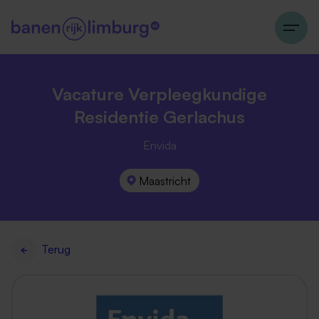
Vacature Verpleegkundige
Residentie Gerlachus
Envida
Maastricht
Terug