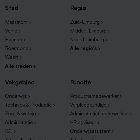
Klaar voor je volgende stap?
Stad
Regio
Leuk dat je je voor onze bewoners wilt inzetten!
Heb je nog vragen? Neem gerust contact op
Maastricht ›
Zuid-Limburg ›
met onze recruiter Jessica Pirson (
06-
Venlo ›
Midden-Limburg ›
57980617
) of mail naar
werken@envida.nl
Heerlen ›
Noord-Limburg ›
Roermond ›
Alle regio's ›
Weert ›
Alle steden ›
Vakgebied
Functie
Onderwijs ›
Productiemedewerker ›
Techniek & Productie ›
Verpleegkundige ›
Zorg & welzijn ›
Administratief medewerker ›
Administratie ›
HR adviseur ›
ICT ›
Onderwijsassistent ›