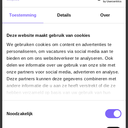
Vacatures in Maastricht
|
Vacatures in Zuid Limburg
|
Over ons en je collega’s
Vacatures Zorg in Limburg
|
Vacatures in de ouderenzorg
Toestemming
Details
Over
Bij Envida geloven we dat goede zorg begint bij
fijne collega’s en een prettige werksfeer. Je
Deze website maakt gebruik van cookies
komt terecht in een betrokken en warm team
waarin collega’s elkaar helpen, samen
We gebruiken cookies om content en advertenties te
Vergelijkbare vacatures
oplossingen zoeken en aandacht hebben voor
personaliseren, om vacatures via social media aan te
elkaar. Omdat Gerlachus een vernieuwend
bieden en om ons websiteverkeer te analyseren. Ook
Verpleegkundige thuiszorg
concept is, krijg je veel ruimte voor eigen ideeën
delen we informatie over uw gebruik van onze site met
en professionele ontwikkeling.
Proteion
onze partners voor social media, adverteren en analyse.
Deze partners kunnen deze gegevens combineren met
Panningen
Wat deze locatie bijzonder maakt? Hier vervagen
andere informatie die u aan ze heeft verstrekt of die ze
hebben verzameld op basis van uw gebruik van hun
de grenzen tussen wijkzorg en intramurale zorg.
services.
Samen met je collega’s kijk je niet naar systemen
of hokjes, maar naar de mens achter de
Toestemmingsselectie
Noodzakelijk
zorgvraag. Bewoners houden zoveel mogelijk
Verpleegkundige
eigen regie en jij krijgt de ruimte om mee te
Adelante Zorggroep