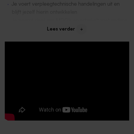
Je voert verpleegtechnische handelingen uit en
blijft jezelf hierin ontwikkelen
Je neemt deel aan MDO’s en schakelt met andere
disciplines
Lees verder
Je voert intakes uit (o.a. bij alarmeringen) en
vertaalt deze naar passende zorg
Je werkt volgens het landelijk beroepsprofiel (V&VN)
en de kaders van de Wet BIG en draagt actief bij aan
de kwaliteit binnen het team.
Daarom past deze functie bij jou
Je beschikt over een diploma verpleegkundige
Affiniteit met ouderenzorg en een passie voor het
welzijn van bewoners
Sterke communicatieve vaardigheden en een