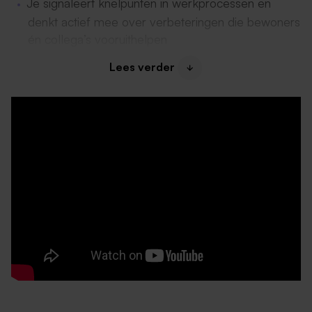
Je signaleert knelpunten in werkprocessen en
denkt actief mee over verbeteringen die bewoners
én collega’s vooruithelpen
Lees verder
Je werkt nauw samen met de teamleider en de
verpleegkundige driehoek (verpleegkundig
specialist, kwaliteitsverpleegkundige en
verpleegkundige
Daarom past deze functie bij jou
Je hebt een diploma Verpleegkundige niveau 4 en
voelt je thuis in een rol met verantwoordelijkheid
en vertrouwen
Je wil méér dan alleen goede zorg leveren: je
vindt het ook leuk om mee te denken, te
coördineren en collega’s te ondersteunen