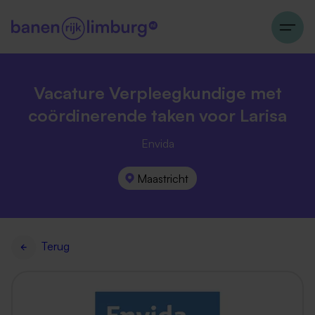
Vacature Verpleegkundige met
coördinerende taken voor Larisa
Envida
Maastricht
Terug