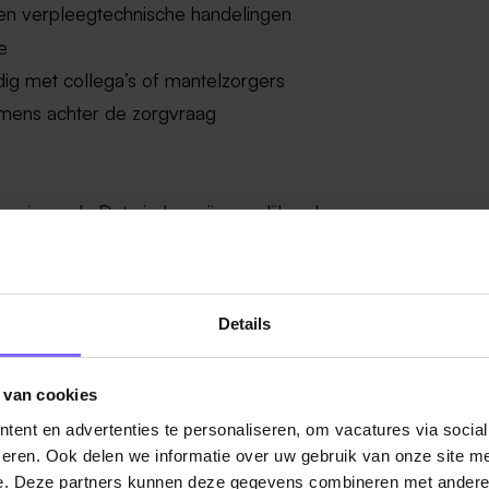
 en verpleegtechnische handelingen
e
jdig met collega’s of mantelzorgers
e mens achter de zorgvraag
jn op je werk. Dat vinden wij namelijk ook.
niveau 4)
Details
l
twoordelijkheid te nemen
 van cookies
ent en advertenties te personaliseren, om vacatures via socia
eren. Ook delen we informatie over uw gebruik van onze site me
e. Deze partners kunnen deze gegevens combineren met andere i