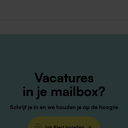
a in de zorg en spreekt werken in de wijk je aan? Dan make
en? Neem dan contact op met ons recruitmentteam via
zorgen voor de juiste zorg.
Vacatures
in je mailbox?
Schrijf je in en we houden je op de hoogte
Job Alert instellen