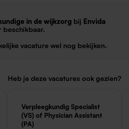
Weert
undige in de wijkzorg
bij
Envida
Kerkrade
r beschikbaar.
elijke vacature wel nog bekijken.
Heb je deze vacatures ook gezien?
Verpleegkundig Specialist
(VS) of Physician Assistant
(PA)