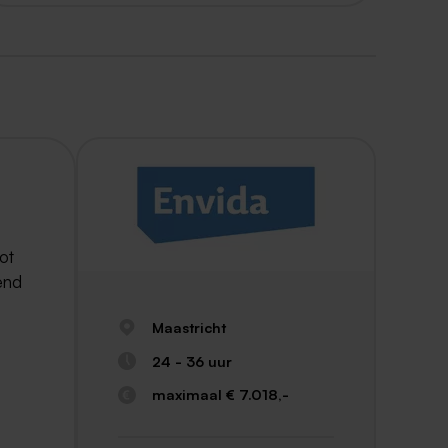
ot
end
Maastricht
24 - 36 uur
maximaal € 7.018,-