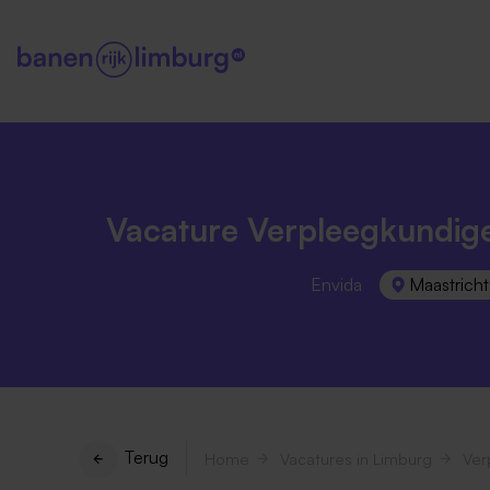
Vacature Verpleegkundige
Envida
Maastricht
Terug
Home
Vacatures in Limburg
Ver