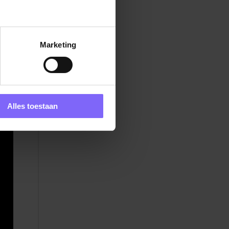
ing
we
Marketing
er.
is
Alles toestaan
ijg
. Je
f
jd