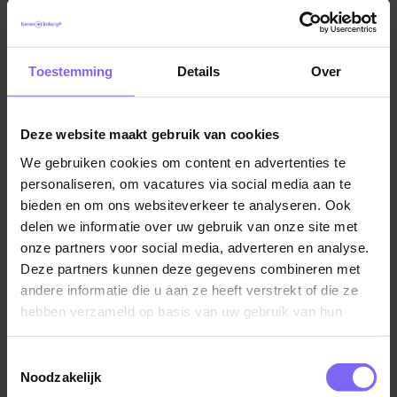
door nauw samen te werken met cliënten en
bewoners, hun naasten, en andere partijen in de
samenleving.
Vacatures in Maastricht
|
Vacatures in Zuid Limburg
|
Toestemming
Details
Over
Vacatures Zorg in Limburg
|
Vacatures in de ouderenzorg
Dit mag je van ons verwachten
Een salaris in FWG 45 (CAO VVT) tussen
Deze website maakt gebruik van cookies
€2.981,98 en €4.245,84 bruto per maand op
We gebruiken cookies om content en advertenties te
basis van een 36-urige werkweek, exclusief
Vergelijkbare vacatures
personaliseren, om vacatures via social media aan te
onregelmatigheidstoeslag
bieden en om ons websiteverkeer te analyseren. Ook
8% vakantiegeld, 8,33% eindejaarsuitkering en,
Verpleegkundige met verpleegkundig
delen we informatie over uw gebruik van onze site met
indien van toepassing, een
leiderschap
onze partners voor social media, adverteren en analyse.
onregelmatigheidstoeslag tussen de 22% en 60%
Deze partners kunnen deze gegevens combineren met
Proteion
Uren zijn in overleg
andere informatie die u aan ze heeft verstrekt of die ze
Thorn
Aantrekkelijke extra’s zoals een fietsregeling,
hebben verzameld op basis van uw gebruik van hun
korting op leuke uitjes en activiteiten via Fit & Fun
services.
Alle ruimte voor groei met volop kansen voor
Toestemmingsselectie
Noodzakelijk
(bij)scholing en jouw eigen ideeën