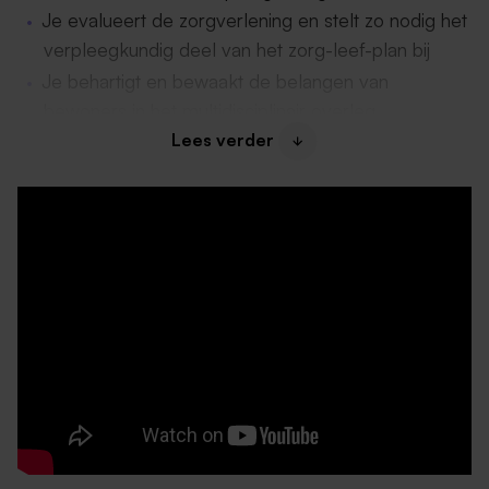
Je evalueert de zorgverlening en stelt zo nodig het
verpleegkundig deel van het zorg-leef-plan bij
Je behartigt en bewaakt de belangen van
bewoners in het multidisciplinair overleg
Lees verder
Daarom past deze functie bij jou
Je beschikt een verpleegkundige niveau 4 diploma
en in bezit van een BIG registratie
Je toont verpleegkundig leiderschap
Je beschikt over sociale vaardigheden, zoals
motiveren en coachen
Je bent flexibel inzetbaar
Je denkt in oplossingen en beslissingen durft te
nemen
Over ons en je collega’s