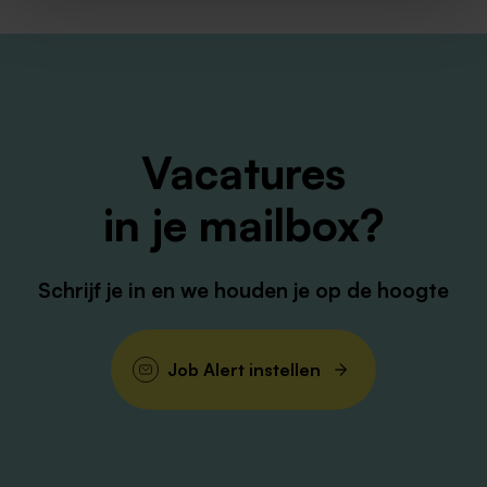
Leuk dat je je voor onze bewoners wilt inzetten! Je
kunt solliciteren via de knop hieronder. Heb je nog
vragen? Neem gerust contact op met onze recruiter:
Melissa Hijdendaal –
0633037282
Of mail naar:
werken@envida.nl
Vacatures
in je mailbox?
Schrijf je in en we houden je op de hoogte
Job Alert instellen