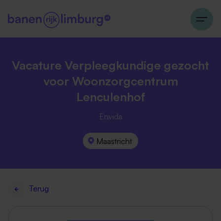
Vacature Verpleegkundige gezocht
voor Woonzorgcentrum
Lenculenhof
Envida
Maastricht
Terug