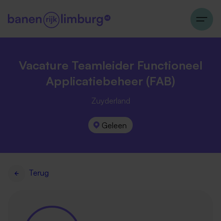
Vacature Teamleider Functioneel
Applicatiebeheer (FAB)
Zuyderland
Geleen
Terug