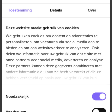
collega’s? Dan zoeken wij jou als Teamleider
Functioneel Applicatiebeheer (FAB) bij Zuyderland
Toestemming
Details
Over
Care.
Jouw rol
Deze website maakt gebruik van cookies
Als Teamleider Functioneel Applicatiebeheer geef je
We gebruiken cookies om content en advertenties te
leiding aan een team dat verantwoordelijk is voor het
personaliseren, om vacatures via social media aan te
functioneel beheer van de applicaties binnen
bieden en om ons websiteverkeer te analyseren. Ook
Zuyderland Care. Het team zorgt dat de systemen
delen we informatie over uw gebruik van onze site met
waarop onze zorg- en ondersteunende processen
onze partners voor social media, adverteren en analyse.
draaien, optimaal beschikbaar en betrouwbaar zijn.
Deze partners kunnen deze gegevens combineren met
andere informatie die u aan ze heeft verstrekt of die ze
Je team beheert en optimaliseert een breed
hebben verzameld op basis van uw gebruik van hun
applicatielandschap, waaronder ECD (Nedap Ons),
services.
Medicatieregistratie (Medimo), Exact Globe en Exact
Toestemmingsselectie
Synergy. Samen zorgen jullie dat deze systemen
Noodzakelijk
betrouwbaar, veilig en gebruiksvriendelijk functioneren
— in nauwe samenwerking met leveranciers en
Voorkeuren