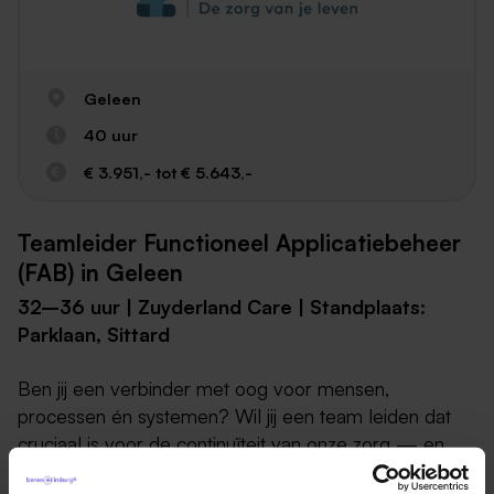
Geleen
40 uur
€ 3.951,- tot € 5.643,-
Teamleider Functioneel Applicatiebeheer
(FAB) in Geleen
32–36 uur | Zuyderland Care | Standplaats:
Parklaan, Sittard
Ben jij een verbinder met oog voor mensen,
processen én systemen? Wil jij een team leiden dat
cruciaal is voor de continuïteit van onze zorg — en
daarmee voor de dagelijkse praktijk van duizenden