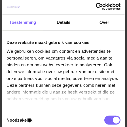
Toestemming
Details
Over
Deze website maakt gebruik van cookies
We gebruiken cookies om content en advertenties te
personaliseren, om vacatures via social media aan te
Vul hier je Skillsprofiel in
bieden en om ons websiteverkeer te analyseren. Ook
delen we informatie over uw gebruik van onze site met
voor de ideale
onze partners voor social media, adverteren en analyse.
vacaturematch!
Deze partners kunnen deze gegevens combineren met
andere informatie die u aan ze heeft verstrekt of die ze
hebben verzameld op basis van uw gebruik van hun
services.
Skillsprofiel
Toestemmingsselectie
Noodzakelijk