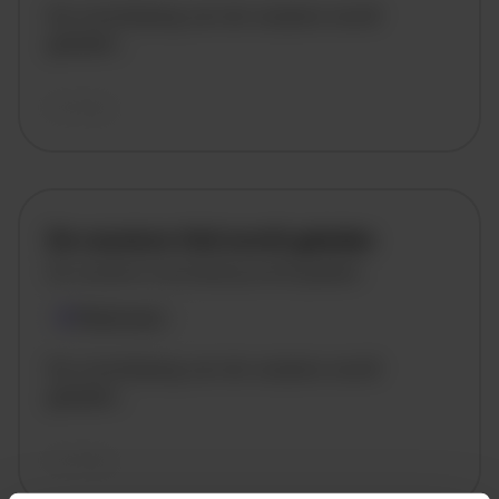
De omschrijving van de vacature wordt
geladen..
vandaag
De vacature titel wordt geladen
De vacature omschrijving wordt geladen
Plaatsnaam
De omschrijving van de vacature wordt
geladen..
vandaag