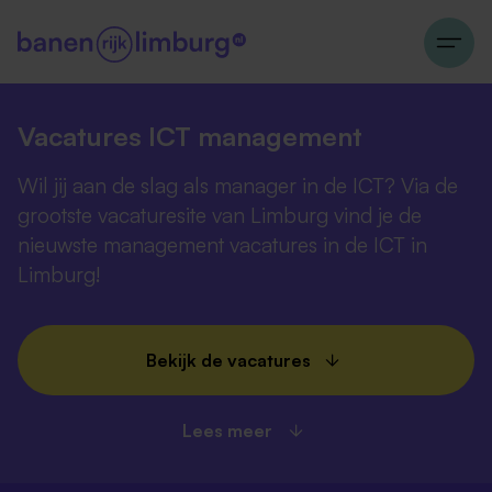
Vacatures ICT management
Wil jij aan de slag als manager in de ICT? Via de
grootste vacaturesite van Limburg vind je de
nieuwste management vacatures in de ICT in
Limburg!
Bekijk de vacatures
Lees meer