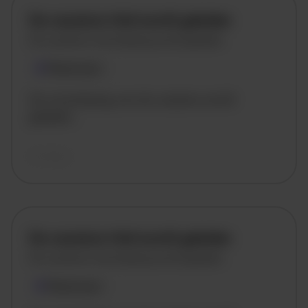
De vacature titel wordt geladen
De vacature omschrijving wordt geladen
Plaatsnaam
De omschrijving van de vacature wordt
geladen..
vandaag
De vacature titel wordt geladen
De vacature omschrijving wordt geladen
Plaatsnaam