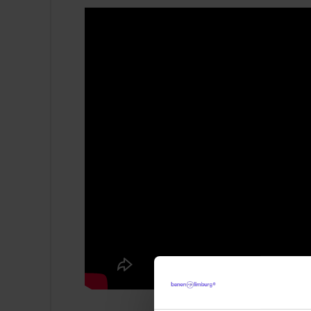
Een gezellig team en veel contact met 
Een stabiele en veilige werkplek;
Gratis gebruik van faciliteiten zoals h
Een goed inwerktraject en professionele
Personeelskorting op verschillende activ
20% korting bij het boeken van een verbl
Profiel
Je volgt een relevante opleiding, bijvoor
kinderopvang of vrijetijdsmanagement;
Je bent gastvrij, enthousiast, leergierig e
Je werkt graag met kinderen en hebt een
Je houdt van entertainen en staat graa
Je spreekt goed Nederlands; Engels en 