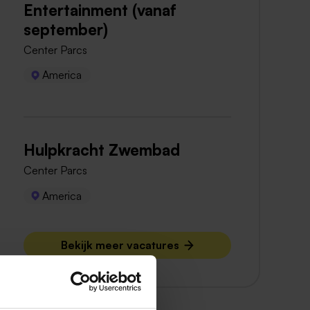
Entertainment (vanaf
september)
Center Parcs
America
Hulpkracht Zwembad
Center Parcs
America
Bekijk meer vacatures