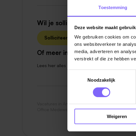
Toestemming
Wil je solliciteren?
Deze website maakt gebruik
We gebruiken cookies om cont
Solliciteer nu
ons websiteverkeer te analys
Of meer informatie?
media, adverteren en analys
verstrekt of die ze hebben v
Lees hier alles over
werken bij Center Parcs
Toestemmingsselectie
Noodzakelijk
Vacatures in America
|
Vacatures in Noord Limbu
Office Medewerker in Limburg
|
Vacatures Bedie
Weigeren