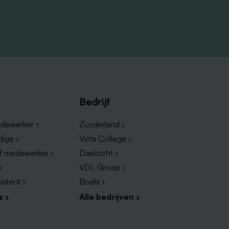
Bedrijf
dewerker ›
Zuyderland ›
dige ›
Vista College ›
ef medewerker ›
Daelzicht ›
›
VDL Groep ›
istent ›
Boels ›
s ›
Alle bedrijven ›