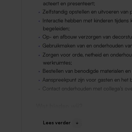
acteert en presenteert;
Zelfstandig opstellen en uitvoeren van 
Interactie hebben met kinderen tijdens k
begeleiden;
Op- en afbouw verzorgen van decorstuk
Gebruikmaken van en onderhouden van l
Zorgen voor orde, netheid en onderhou
werkruimtes;
Bestellen van benodigde materialen en
Aanspreekpunt zijn voor gasten en het
Contact onderhouden met collega’s over
Wat bieden wij?
Een stagevergoeding van bruto €380,-
Lees verder
uur per week;
De mogelijkheid om intern te verblijve