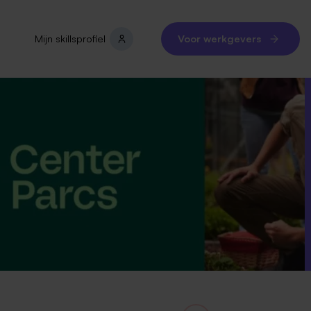
Mijn skillsprofiel
Voor werkgevers