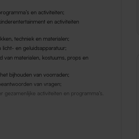
programma’s en activiteiten;
inderentertainment en activiteiten
ken, techniek en materialen;
icht- en geluidsapparatuur;
d van materialen, kostuums, props en
 het bijhouden van voorraden;
 beantwoorden van vragen;
 gezamenlijke activiteiten en programma’s.
 (MBO) en €450,- (HBO) op basis van 38
n gedurende je stageperiode;