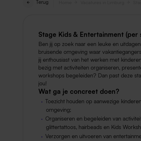
Terug
Home
Vacatures in Limburg
Sta
Stage Kids & Entertainment (per
Ben jij op zoek naar een leuke en uitdagen
bruisende omgeving waar vakantiegangers 
jij enthousiast van het werken met kinderen
bezig met activiteiten organiseren, presen
workshops begeleiden? Dan past deze stag
jou!
Wat ga je concreet doen?
Toezicht houden op aanwezige kinderen 
omgeving;
Organiseren en begeleiden van activitei
glittertattoos, hairbeads en Kids Works
Verzorgen en uitvoeren van entertainmen