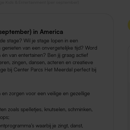
ge Kids & Entertainment (per september)
Weert
Kerkrade
 september) in America
de stage? Wil je stage lopen in een
genieten van een onvergetelijke tijd? Word
 én van entertainen? Ben jij graag actief
teren, zingen, dansen, acteren en creatieve
e bij Center Parcs Het Meerdal perfect bij
en zorgen voor een veilige en gezellige
ten zoals spelletjes, knutselen, schminken,
hops;
tprogramma’s waarbij je zingt, danst,