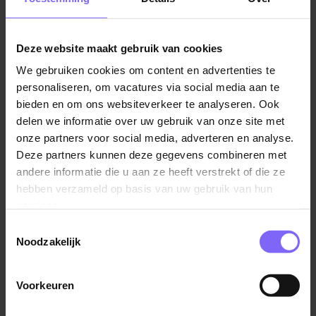
Vacatures in America
|
Vacatures in Noord Limburg
|
Horeca vacatures in Limburg
Deze website maakt gebruik van cookies
We gebruiken cookies om content en advertenties te
personaliseren, om vacatures via social media aan te
bieden en om ons websiteverkeer te analyseren. Ook
Vergelijkbare vacatures
delen we informatie over uw gebruik van onze site met
onze partners voor social media, adverteren en analyse.
Deze partners kunnen deze gegevens combineren met
Allround Stagiair(e) Kids &
andere informatie die u aan ze heeft verstrekt of die ze
Entertainment (vanaf september)
hebben verzameld op basis van uw gebruik van hun
Center Parcs
services.
America
Toestemmingsselectie
Noodzakelijk
Voorkeuren
Stage Kids & Entertainment (per