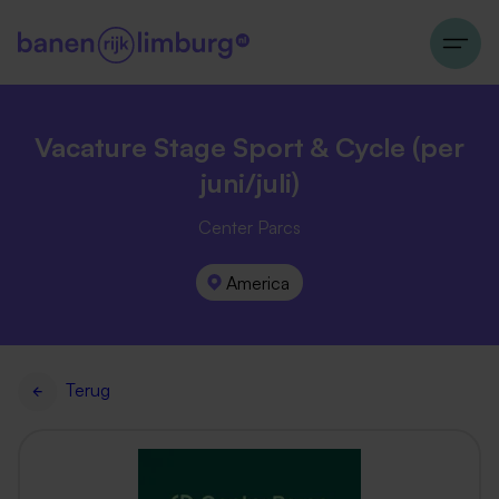
Vacature Stage Sport & Cycle (per
juni/juli)
Center Parcs
America
Terug