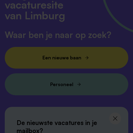
vacaturesite
van Limburg
Waar ben je naar op zoek?
Een nieuwe baan
Personeel
Volg ons en
blijf op de hoogte
De nieuwste vacatures in je
mailbox?