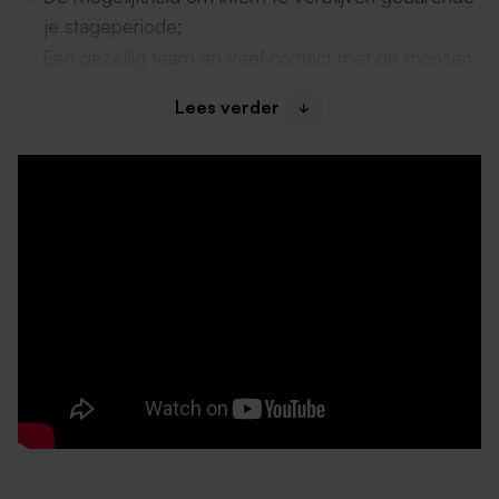
je stageperiode;
Een gezellig team en veel contact met de mensen
op het park;
Lees verder
Een stabiele en veilige werkplek;
Je kan gratis gebruik maken van onze faciliteiten
zoals het zwembad, midgetgolf en bowlen;
Een goed inwerktraject met een goede
begeleiding van onze praktijkbegeleiders;
Personeelskorting voor verschillende activiteiten
op het park;
20% korting bij het boeken van een verblijf bij
Center Parcs.
Profiel
Je volgt een relevante opleiding, bijvoorbeeld in
recreatie, sport of vrijetijdsmanagement;