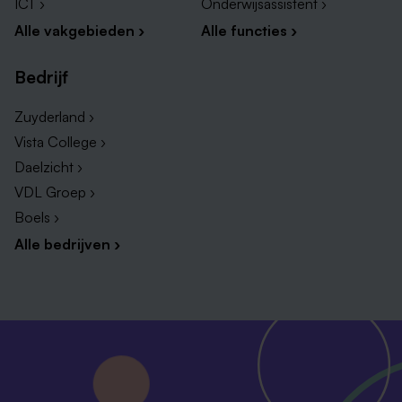
ICT ›
Onderwijsassistent ›
een BIG-registratie;
Alle vakgebieden ›
Alle functies ›
Bij voorkeur het diploma voor kaderopleiding
Specialist Ouderengeneeskunde in de eerste lijn of
Bedrijf
de bereidheid deze te volgen;
Je bent een betrokken en nieuwsgierig persoon en
Zuyderland ›
kan kritisch zijn wanneer het nodig is;
Vista College ›
Je bent van nature positief ingesteld en een echte
Daelzicht ›
teamplayer. Communicatief ben jij dan ook erg
VDL Groep ›
sterk;
Boels ›
Je bent in staat om te denken in mogelijkheden en
Alle bedrijven ›
out-of-the-box te denken;
Jij ziet uitdaging in moeilijke casuïstiek;
Knopen doorhakken en besluiten nemen vind je
niet moeilijk;
Je hebt ruime ervaring in medisch leiderschap;
De bereidheid om te werken op meerdere