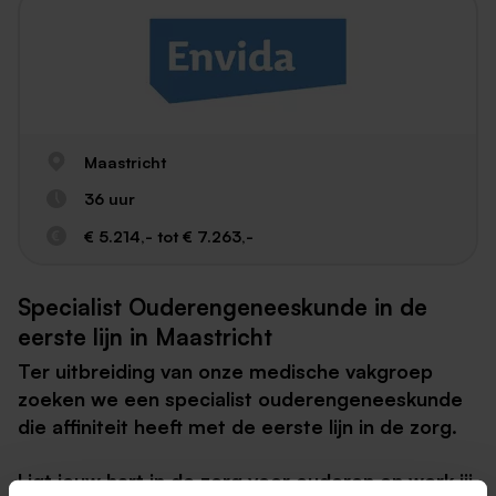
Maastricht
36 uur
€ 5.214,- tot € 7.263,-
Specialist Ouderengeneeskunde in de
eerste lijn in Maastricht
Ter uitbreiding van onze medische vakgroep
zoeken we een specialist ouderengeneeskunde
die affiniteit heeft met de eerste lijn in de zorg.
Ligt jouw hart in de zorg voor ouderen en werk jij