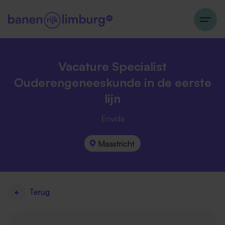
Vacature Specialist
Ouderengeneeskunde in de eerste
lijn
Envida
Maastricht
Terug