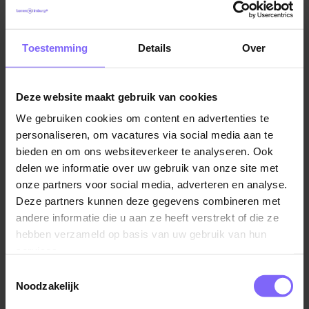
graag in het mooie Maastricht en Heuvelland?
Haal je er veel voldoening uit om in
multidisciplinair teamverband op de cliënt
Toestemming
Details
Over
afgestemde zorg te leveren? Ben je daarnaast
ook nog proactief en sta je bekend om je
coachende en verbindende kwaliteiten? Dan ben
Deze website maakt gebruik van cookies
jij misschien de Specialist Ouderengeneeskunde
We gebruiken cookies om content en advertenties te
die we zoeken.
personaliseren, om vacatures via social media aan te
bieden en om ons websiteverkeer te analyseren. Ook
Uren kunnen bepaald worden in overleg.
delen we informatie over uw gebruik van onze site met
onze partners voor social media, adverteren en analyse.
Envida
Samen met meer zo'n 4.000 collega’s en
Deze partners kunnen deze gegevens combineren met
1.000 betrokken vrijwilligers is Envida een van de
andere informatie die u aan ze heeft verstrekt of die ze
grotere zorgorganisaties in Zuid-Limburg. Wij zijn er
hebben verzameld op basis van uw gebruik van hun
voor mensen die hulp nodig hebben om in het
services.
dagelijks leven hun eigen gang te kunnen gaan.
Toestemmingsselectie
Meestal zijn dat mensen op leeftijd of met een
Noodzakelijk
chronische ziekte. We willen dat zij een zo goed en