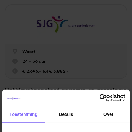
Weert
24 - 36 uur
€ 2.696,- tot € 3.882,-
Polikliniekassistent geriatrie, reumatologie
& psychologie in Weert
Ben jij een representatieve en klantvriendelijke
polikliniekassistente en hecht jij waarde aan een
Toestemming
Details
Over
goede begeleiding van het spreekuur? Dan zoeken
wij jou!