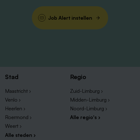
Onze Vitaliteitswinkel
(https://vitale.medewerkers.info/sjgweert) een
Job Alert instellen
breed aanbod van activiteiten, workshops en
trainingen die bijdragen aan je vitaliteit.
Bijvoorbeeld: mantelzorg, sportregeling,
mindfullness en onbeperkt toegang tot onze
leeromgeving GoodHabitz.
Naar keuze deelname personeelsvereniging met
vele activiteiten per jaar.
Stad
Regio
Een voordelige arbeidsongeschiktheidsverzekering
(Loyalis).
Maastricht ›
Zuid-Limburg ›
Het station Weert is op 15 minuten loopafstand.
Venlo ›
Midden-Limburg ›
Je bouwt pensioen op bij pensioenfonds Zorg en
Heerlen ›
Noord-Limburg ›
Welzijn.
Roermond ›
Alle regio's ›
Weert ›
Interesse?
Alle steden ›