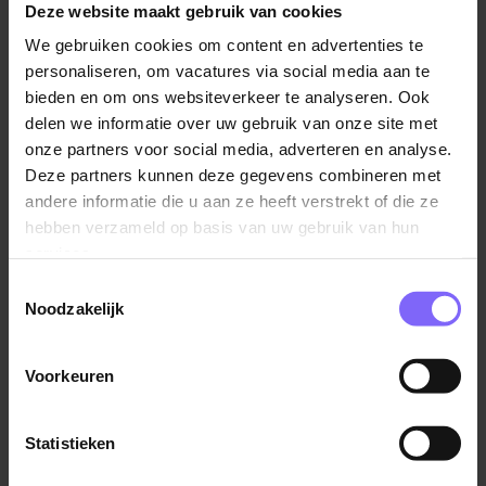
Deze website maakt gebruik van cookies
De functie
We gebruiken cookies om content en advertenties te
personaliseren, om vacatures via social media aan te
Voor de polikliniek geriatrie, reumatologie & medische
bieden en om ons websiteverkeer te analyseren. Ook
psychologie (combinatie polikliniek) zoeken wij voor
delen we informatie over uw gebruik van onze site met
de uren van 28 uur een enthousiaste polikliniek
onze partners voor social media, adverteren en analyse.
assistent die graag in een team werkt en van
Deze partners kunnen deze gegevens combineren met
aanpakken weet. Je bent als polikliniek assistent de
andere informatie die u aan ze heeft verstrekt of die ze
onmisbare schakel tussen patiënten, specialisten en
hebben verzameld op basis van uw gebruik van hun
collega's. Jouw werk als polikliniekassistent is heel
services.
divers:
Toestemmingsselectie
Noodzakelijk
Het verrichten van administratieve en secretariële
werkzaamheden binnen de polikliniek.
Voorkeuren
Het afwisselend uitvoeren van werkzaamheden in
zowel de frontoffice als de backoffice.
Het ondersteunen van het zorgproces door het
Statistieken
plannen en coördineren van afspraken.