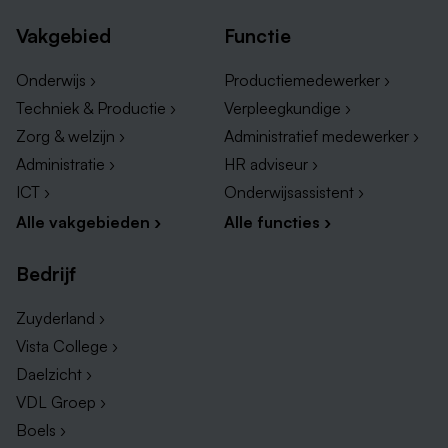
Ben je enthousiast, maar twijfel je of je helemaal aan
het profiel voldoet? Neem gerust contact met ons op
Vakgebied
Functie
om dit te bespreken. Voor meer informatie kun je
terecht bij M. Meulen, Teammanager, via 0495-
Onderwijs ›
Productiemedewerker ›
572554 of via
mmg.meulen@sjgweert.nl
Techniek & Productie ›
Verpleegkundige ›
Zorg & welzijn ›
Administratief medewerker ›
Tot slot
Administratie ›
HR adviseur ›
Sollicitatiegesprekken staan gepland voor vrijdag 12
ICT ›
Onderwijsassistent ›
juni in de ochtend.
Alle vakgebieden ›
Alle functies ›
Bedrijf
Zuyderland ›
Vista College ›
Daelzicht ›
VDL Groep ›
Boels ›