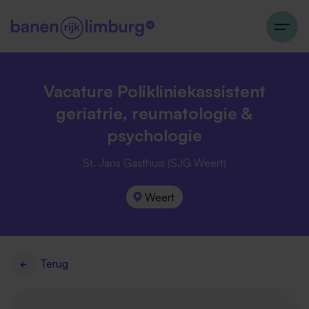
Vacature Polikliniekassistent
geriatrie, reumatologie &
psychologie
St. Jans Gasthuis (SJG Weert)
Weert
Terug