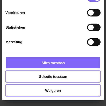
Voorkeuren
Statistieken
Marketing
Welk salaris krijg je op je
Alles toestaan
rekening gestort? Bereken hier
Selectie toestaan
je netto salaris!
Weigeren
Bereken je netto salaris