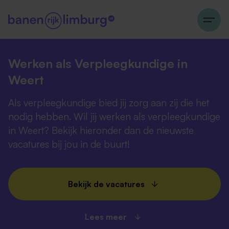
Werken als Verpleegkundige in
Weert
Als verpleegkundige bied jij zorg aan zij die het
nodig hebben. Wil jij werken als verpleegkundige
in Weert? Bekijk hieronder dan de nieuwste
vacatures bij jou in de buurt!
Bekijk de vacatures
Lees meer