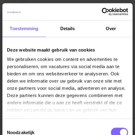
Toestemming
Details
Over
Deze website maakt gebruik van cookies
We gebruiken cookies om content en advertenties te
personaliseren, om vacatures via social media aan te
bieden en om ons websiteverkeer te analyseren. Ook
Vul hier je Skillsprofiel in
delen we informatie over uw gebruik van onze site met
voor de ideale
onze partners voor social media, adverteren en analyse.
Deze partners kunnen deze gegevens combineren met
vacaturematch!
andere informatie die u aan ze heeft verstrekt of die ze
hebben verzameld op basis van uw gebruik van hun
services.
Skillsprofiel
Toestemmingsselectie
Noodzakelijk