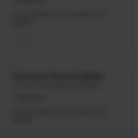
Plaatsnaam
De omschrijving van de vacature wordt
geladen..
vandaag
De vacature titel wordt geladen
De vacature omschrijving wordt geladen
Plaatsnaam
De omschrijving van de vacature wordt
geladen..
vandaag