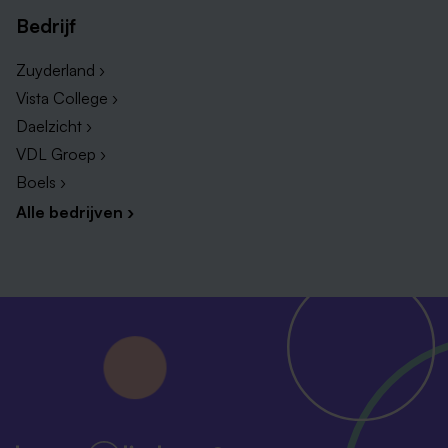
In balans houden – Je signaleert veranderingen in
Bedrijf
welzijn en biedt waar nodig emotionele
ondersteuning.
Zuyderland ›
Een fijne omgeving – Je draagt bij aan een
Vista College ›
stabiele, warme en veilige woonplek waar
Daelzicht ›
iedereen zich thuis kan voelen.
VDL Groep ›
Boels ›
Samen met je collega’s bouw je aan een vertrouwde
Alle bedrijven ›
leefomgeving waarin cliënten zich kunnen ontwikkelen
op hun eigen tempo. Daarbij help je ook bij de
overgang naar de toekomstige nieuwbouwlocatie.
Verder heb je een coachende rol richting collega’s,
werk je nauw samen met andere disciplines en neem
je actief deel aan teamoverleggen. Je bent een
belangrijke schakel binnen het team én voor de
cliënten.