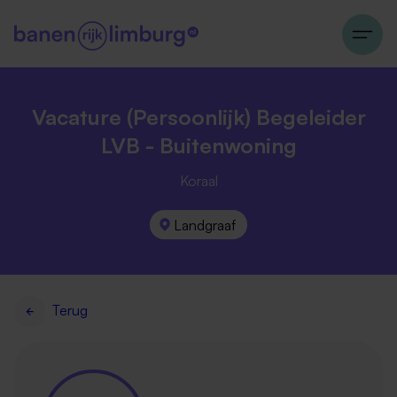
Vacature (Persoonlijk) Begeleider
LVB - Buitenwoning
Koraal
Landgraaf
Terug