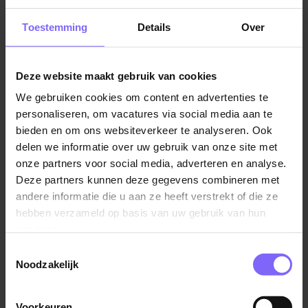
In deze rol begeleid je sociaal kwetsbare
Toestemming
Details
Over
volwassenen die grotendeels hun eigen leven
leiden, maar wel wat hulp kunnen gebruiken bij
de dagelijkse gang van zaken. Jij biedt structuur,
Deze website maakt gebruik van cookies
bent nabij als het nodig is, en stimuleert de
We gebruiken cookies om content en advertenties te
bewoners om zelf regie te nemen over hun
personaliseren, om vacatures via social media aan te
leven.
bieden en om ons websiteverkeer te analyseren. Ook
delen we informatie over uw gebruik van onze site met
Samen met het team en de bewoners bouw je
onze partners voor social media, adverteren en analyse.
aan een warme, veilige woonplek én begeleid je
Deze partners kunnen deze gegevens combineren met
de stap naar een nieuwe toekomst in onze
andere informatie die u aan ze heeft verstrekt of die ze
moderne nieuwbouw.
hebben verzameld op basis van uw gebruik van hun
services.
Het betreft een functie voor 32 uur per week.
Toestemmingsselectie
Aanvullende uren in de Flex zijn bespreekbaar.
Noodzakelijk
Over de locatie
Voorkeuren