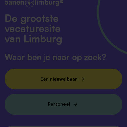
Wat bieden wij?
De grootste
Leuke en betrokken collega’s en een prettige
werksfeer! Je komt in een fijne omgeving waar je
vacaturesite
jezelf mag zijn. Iedere dag biedt weer nieuwe
van Limburg
uitdagingen en kansen om op positieve wijze samen
verder te ontwikkelen met de bewoners en je
collega’s!
Waar ben je naar op zoek?
En verder…
Een nieuwe baan
Salaris:
inschaling conform CAO
Gehandicaptenzorg in FWG 40: min. €2.893 en
max. €3.902 bruto per maand (o.b.v. 36 uur per
week).
Personeel
Goede arbeidsvoorwaarden:
ORT,
eindejaarsuitkering (8,33%), goede
pensioenregeling en een collectieve