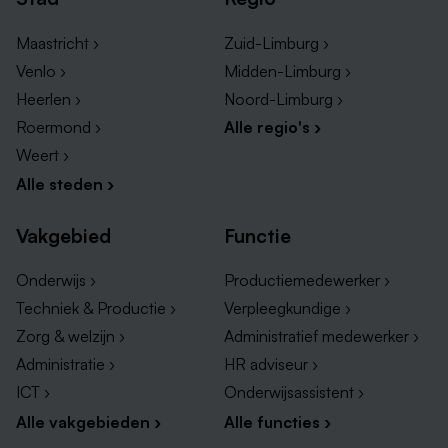
samenwerking met de bewoner zelf en diens
Maastricht ›
Zuid-Limburg ›
netwerk. Je werkt methodisch aan doelen op het
gebied van ADL, sociale vaardigheden, dagstructuur
Venlo ›
Midden-Limburg ›
en eigen regie.
Heerlen ›
Noord-Limburg ›
Roermond ›
Alle regio's ›
Binnen jouw werk staat de zorgvisie van Life by Five
Weert ›
centraal. Deze bestaat uit vijf pijlers:
Alle steden ›
Eigen regie – Je helpt cliënten bij het maken van
Vakgebied
Functie
keuzes en het vormgeven van hun eigen
dagindeling.
Onderwijs ›
Productiemedewerker ›
Vaardigheden – Je ondersteunt bij het behouden
Techniek & Productie ›
Verpleegkundige ›
én ontwikkelen van praktische en sociale
Zorg & welzijn ›
Administratief medewerker ›
vaardigheden.
Administratie ›
HR adviseur ›
Meedoen in deze wereld – Je stimuleert sociale
ICT ›
Onderwijsassistent ›
betrokkenheid en verbinding, zowel binnen als
Alle vakgebieden ›
Alle functies ›
buiten de woongroep.