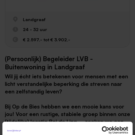
Landgraaf
24 - 32 uur
€ 2.597,- tot € 3.902,-
(Persoonlijk) Begeleider LVB -
Buitenwoning in Landgraaf
Wil jij écht iets betekenen voor mensen met een
licht verstandelijke beperking die streven naar
een zelfstandig leven?
Bij Op de Bies hebben we een mooie kans voor
jou! Voor een rustige, stabiele groep binnen onze
(tijdelijke) locatie Bei de Ling – zoeken we een
betrokken en bevlogen persoonlijk begeleider.