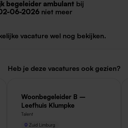
jk begeleider ambulant
bij
Weert
02-06-2026
niet meer
Kerkrade
elijke vacature wel nog bekijken.
Heb je deze vacatures ook gezien?
Woonbegeleider B –
Leefhuis Klumpke
Talent
Zuid Limburg