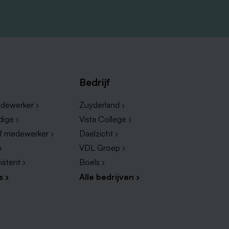
Bedrijf
dewerker ›
Zuyderland ›
dige ›
Vista College ›
ef medewerker ›
Daelzicht ›
›
VDL Groep ›
istent ›
Boels ›
s ›
Alle bedrijven ›