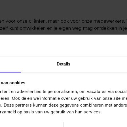
lleen voor onze cliënten, maar ook voor onze medewerkers
t, jezelf kunt ontwikkelen en je eigen weg mag ontdekken in je
m écht hulpverlener te zijn. Met vertrouwen, eigenaarschap 
e cliënt en het dagelijkse leven.
Details
eleen ambulant zoeken we een Persoonlijk Begeleid
 van cookies
ent en advertenties te personaliseren, om vacatures via socia
eren. Ook delen we informatie over uw gebruik van onze site me
n hun eigen leefomgeving
e. Deze partners kunnen deze gegevens combineren met andere i
andere gedragsproblematiek, autisme, psychiatrische en
erzameld op basis van uw gebruik van hun services.