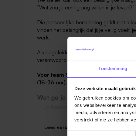
“Wat zou je echt graag willen in je leven?”
Die persoonlijke benadering geldt niet a
vinden het belangrijk dat jij je veilig voel
werk.
Als begeleider krijg je bij ons de ruimte o
verantwoordelijkheid zo dicht mogelijk bij d
Toestemming
Voor team Sittard ambulant en team G
(18-36 uur).
Deze website maakt gebruik
Wat ga je doen?
We gebruiken cookies om cont
ons websiteverkeer te analys
Je begeleidt en ondersteunt cliënten i
media, adverteren en analys
Je werkt met een doelgroep met onder 
verstrekt of die ze hebben v
verslavingsproblematiek
Lees verder
Toestemmingsselectie